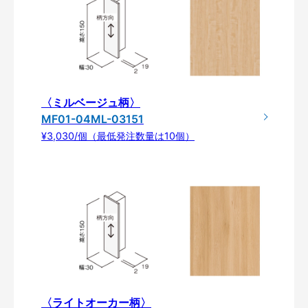
〈ミルベージュ柄〉
MF01-04ML-03151
¥3,030/個（最低発注数量は10個）
〈ライトオーカー柄〉