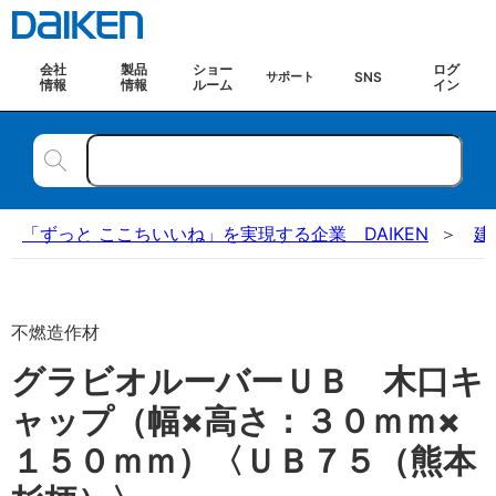
会社
製品
ショー
ログ
SNS
サポート
情報
情報
ルーム
イン
「ずっと ここちいいね」を実現する企業 DAIKEN
建
不燃造作材
グラビオルーバーＵＢ 木口キ
ャップ（幅×高さ：３０ｍｍ×
１５０ｍｍ）〈ＵＢ７５（熊本