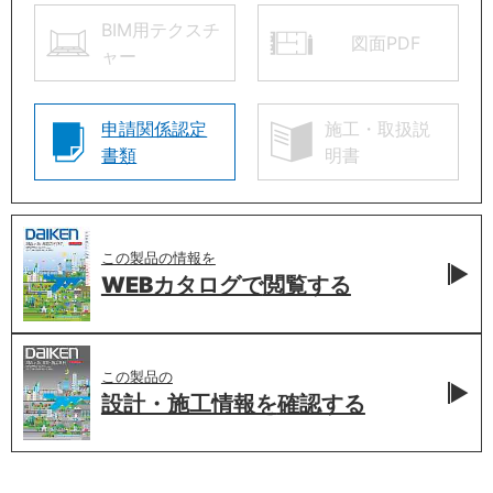
BIM用テクスチ
図面PDF
ャー
申請関係認定
施工・取扱説
書類
明書
この製品の情報を
WEBカタログで
閲覧する
この製品の
設計・施工情報を
確認する