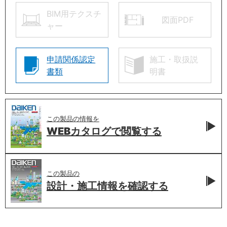
BIM用テクスチ
図面PDF
ャー
申請関係認定
施工・取扱説
書類
明書
この製品の情報を
WEBカタログで
閲覧する
この製品の
設計・施工情報を
確認する