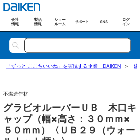
会社
製品
ショー
ログ
SNS
サポート
情報
情報
ルーム
イン
「ずっと ここちいいね」を実現する企業 DAIKEN
建
不燃造作材
グラビオルーバーＵＢ 木口キ
ャップ（幅×高さ：３０ｍｍ×
５０ｍｍ）〈ＵＢ２９（ウォー