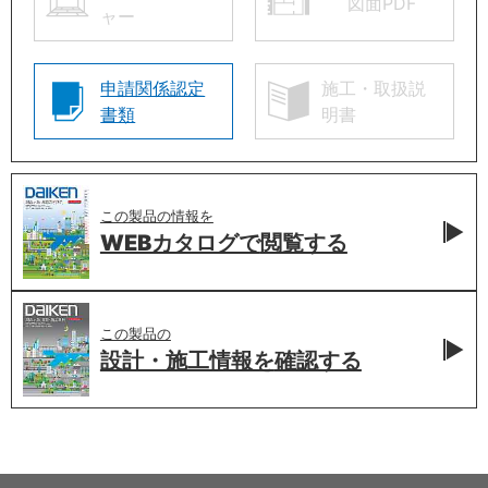
図面PDF
ャー
申請関係認定
施工・取扱説
書類
明書
この製品の情報を
WEBカタログで
閲覧する
この製品の
設計・施工情報を
確認する