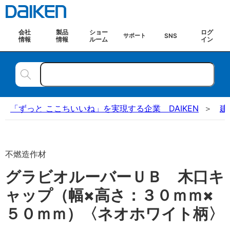
会社
製品
ショー
ログ
SNS
サポート
情報
情報
ルーム
イン
「ずっと ここちいいね」を実現する企業 DAIKEN
建
不燃造作材
グラビオルーバーＵＢ 木口キ
ャップ（幅×高さ：３０ｍｍ×
５０ｍｍ）〈ネオホワイト柄〉