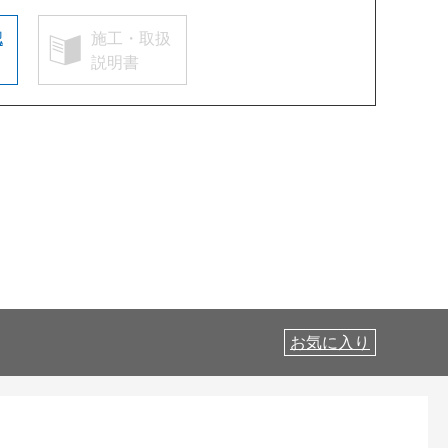
認
施工・取扱
説明書
お気に入り