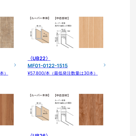
〈UB22〉
MF01-0122-1515
0本）
¥57,800/本（最低発注数量は30本）
〈UB26〉