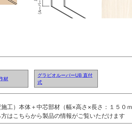
グラビオルーバーUB 直付
作材
式
施工）本体＋中芯部材（幅×高さ×長さ：１５０ｍ
る方はこちらから製品の情報がご覧いただけます