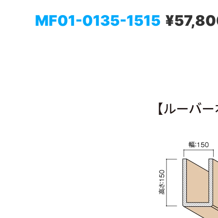
MF01-0135-1515
¥57,80