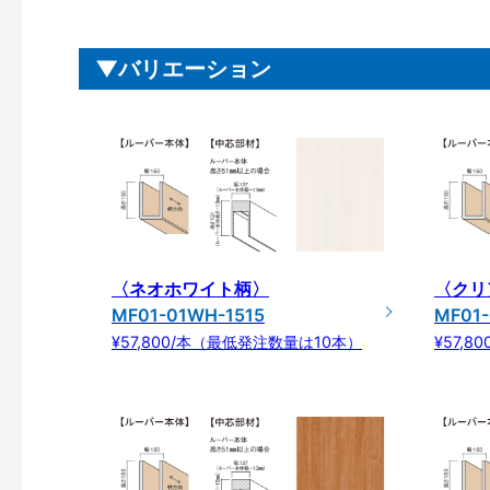
バリエーション
〈ネオホワイト柄〉
〈クリ
MF01-01WH-1515
MF01-
¥57,800/本（最低発注数量は10本）
¥57,