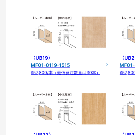
〈UB19〉
〈UB2
MF01-0119-1515
MF01-
¥57,800/本（最低発注数量は30本）
¥57,
〈UB23〉
〈UB2