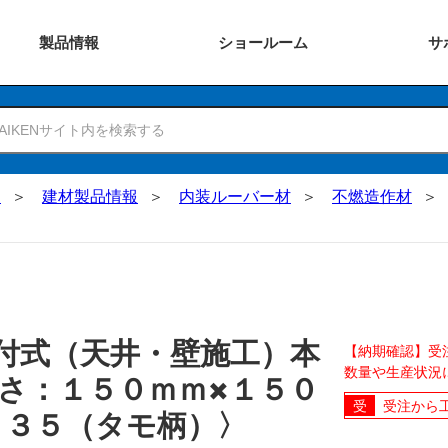
製品
情報
ショー
ルーム
サ
N
建材製品情報
内装ルーバー材
不燃造作材
付式（天井・壁施工）本
【納期確認】受
数量や生産状況
長さ：１５０ｍｍ×１５０
受注から
Ｂ３５（タモ柄）〉