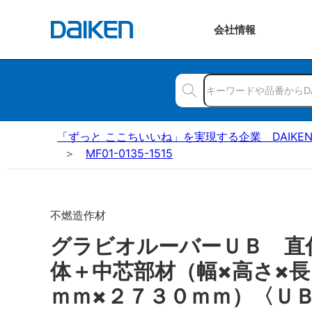
会社
情報
「ずっと ここちいいね」を実現する企業 DAIKE
MF01-0135-1515
不燃造作材
グラビオルーバーＵＢ 直
体＋中芯部材（幅×高さ×
ｍｍ×２７３０ｍｍ）〈Ｕ