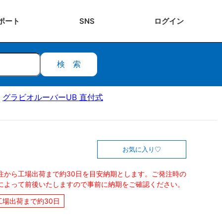
ポート
SNS
ログ
イン
検索
グラビオルーバーUB 直付式
お気に入り
注から工場出荷まで約30日を目安納期とします。ご発注時の
によって前後いたしますので事前に納期をご確認ください。
工場出荷まで約30日