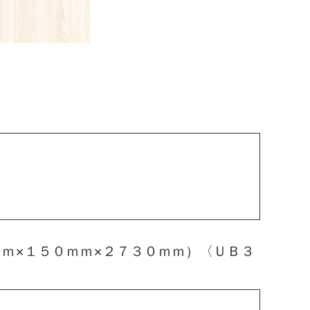
ｍ×１５０ｍｍ×２７３０ｍｍ）〈ＵＢ３