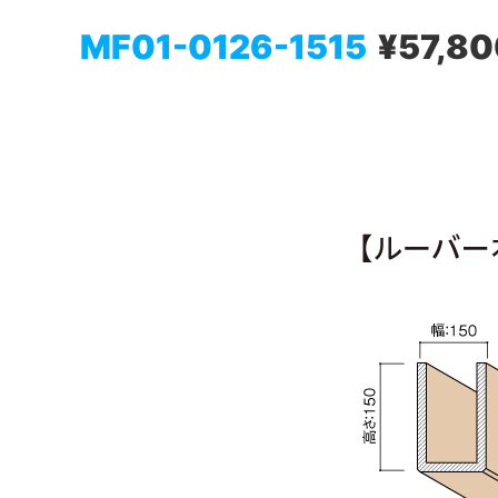
MF01-0126-1515
¥57,80