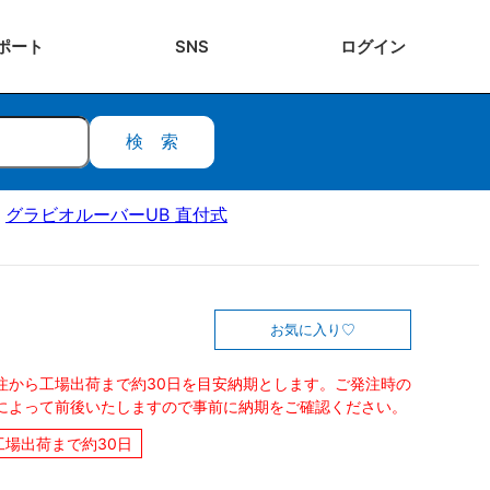
ポート
SNS
ログ
イン
検索
グラビオルーバーUB 直付式
お気に入り
注から工場出荷まで約30日を目安納期とします。ご発注時の
によって前後いたしますので事前に納期をご確認ください。
工場出荷まで約30日