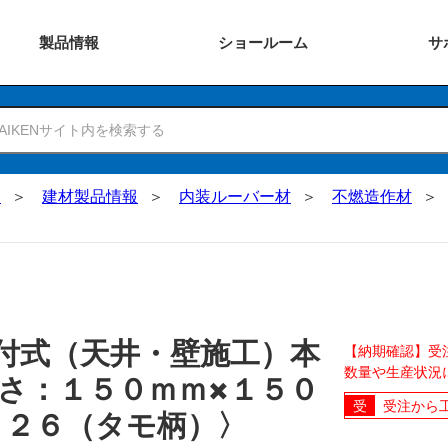
製品
情報
ショー
ルーム
サ
N
建材製品情報
内装ルーバー材
不燃造作材
付式（天井・壁施工）本
【納期確認】受
数量や生産状況
長さ：１５０ｍｍ×１５０
受注から
Ｂ２６（タモ柄）〉