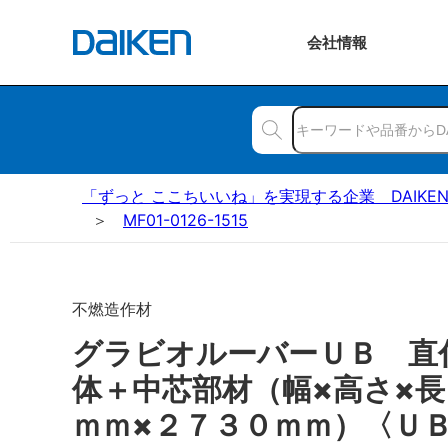
会社
情報
「ずっと ここちいいね」を実現する企業 DAIKE
MF01-0126-1515
不燃造作材
グラビオルーバーＵＢ 直
体＋中芯部材（幅×高さ×
ｍｍ×２７３０ｍｍ）〈Ｕ