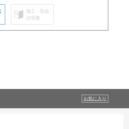
認
施工・取扱
説明書
お気に入り