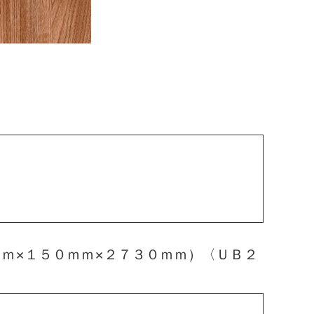
ｍ×１５０ｍｍ×２７３０ｍｍ）〈ＵＢ２