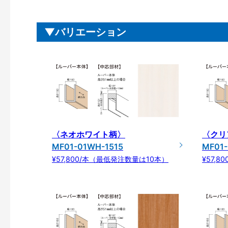
バリエーション
〈ネオホワイト柄〉
〈クリ
MF01-01WH-1515
MF01-
¥57,800/本（最低発注数量は10本）
¥57,