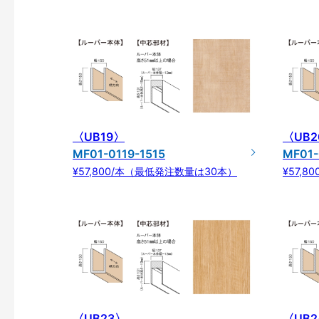
〈UB19〉
〈UB2
MF01-0119-1515
MF01-
¥57,800/本（最低発注数量は30本）
¥57,
〈UB23〉
〈UB2