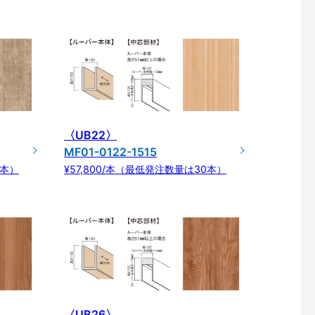
〈UB22〉
MF01-0122-1515
0本）
¥57,800/本（最低発注数量は30本）
〈UB26〉