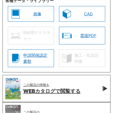
各種データ・ライブラリー
画像
CAD
BIM用テクスチ
図面PDF
ャー
申請関係認定
施工・取扱説
書類
明書
この製品の情報を
WEBカタログで
閲覧する
この製品の