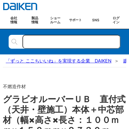
会社
製品
ショー
ログ
SNS
サポート
情報
情報
ルーム
イン
「ずっと ここちいいね」を実現する企業 DAIKEN
建
不燃造作材
グラビオルーバーＵＢ 直付式
（天井・壁施工）本体＋中芯部
材（幅×高さ×長さ：１００ｍ