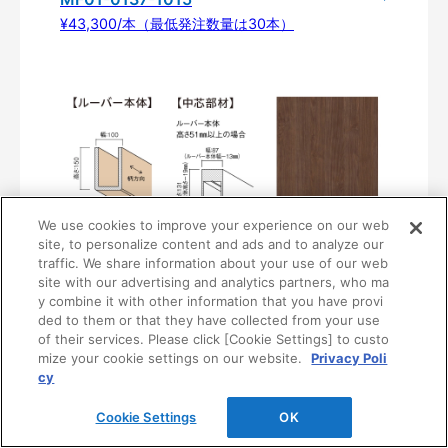
¥43,300/本（最低発注数量は30本）
We use cookies to improve your experience on our web
site, to personalize content and ads and to analyze our
traffic. We share information about your use of our web
〈UB38〉
site with our advertising and analytics partners, who ma
MF01-0138-1015
y combine it with other information that you have provi
¥43,300/本（最低発注数量は30本）
ded to them or that they have collected from your use
of their services. Please click [Cookie Settings] to custo
mize your cookie settings on our website.
Privacy Poli
cy
Cookie Settings
OK