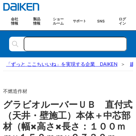
会社
製品
ショー
ログ
SNS
サポート
情報
情報
ルーム
イン
「ずっと ここちいいね」を実現する企業 DAIKEN
建
不燃造作材
グラビオルーバーＵＢ 直付式
（天井・壁施工）本体＋中芯部
材（幅×高さ×長さ：１００ｍ