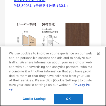
¥43,300/本（最低発注数量は30本）
We use cookies to improve your experience on our web
site, to personalize content and ads and to analyze our
traffic. We share information about your use of our web
〈UB38〉
site with our advertising and analytics partners, who ma
MF01-0138-1015
y combine it with other information that you have provi
¥43,300/本（最低発注数量は30本）
ded to them or that they have collected from your use
of their services. Please click [Cookie Settings] to custo
mize your cookie settings on our website.
Privacy Poli
cy
Cookie Settings
OK