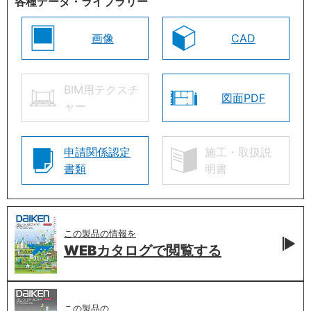
各種データ・ライブラリー
画像
CAD
BIM用テクスチ
図面PDF
ャー
申請関係認定
施工・取扱説
書類
明書
この製品の情報を
WEBカタログで
閲覧する
この製品の