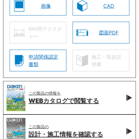
画像
CAD
BIM用テクスチ
図面PDF
ャー
申請関係認定
施工・取扱説
書類
明書
この製品の情報を
WEBカタログで
閲覧する
この製品の
設計・施工情報を
確認する