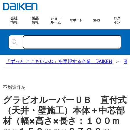
会社
製品
ショー
ログ
SNS
サポート
情報
情報
ルーム
イン
「ずっと ここちいいね」を実現する企業 DAIKEN
建
不燃造作材
グラビオルーバーＵＢ 直付式
（天井・壁施工）本体＋中芯部
材（幅×高さ×長さ：１００ｍ