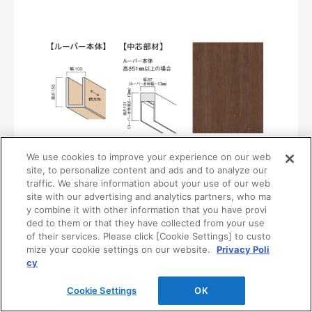
We use cookies to improve your experience on our web
〈UB38〉
site, to personalize content and ads and to analyze our
MF01-0138-1015
traffic. We share information about your use of our web
¥43,300/本（最低発注数量は30本）
site with our advertising and analytics partners, who ma
y combine it with other information that you have provi
ded to them or that they have collected from your use
of their services. Please click [Cookie Settings] to custo
mize your cookie settings on our website.
Privacy Poli
cy
Cookie Settings
OK