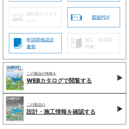
BIM用テクスチ
図面PDF
ャー
申請関係認定
施工・取扱説
書類
明書
この製品の情報を
WEBカタログで
閲覧する
この製品の
設計・施工情報を
確認する