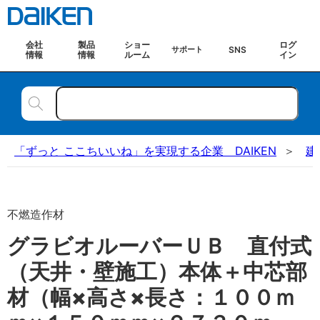
会社
製品
ショー
ログ
SNS
サポート
情報
情報
ルーム
イン
「ずっと ここちいいね」を実現する企業 DAIKEN
建
不燃造作材
グラビオルーバーＵＢ 直付式
（天井・壁施工）本体＋中芯部
材（幅×高さ×長さ：１００ｍ