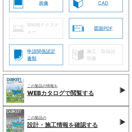
画像
CAD
BIM用テクスチ
図面PDF
ャー
申請関係認定
施工・取扱説
書類
明書
この製品の情報を
WEBカタログで
閲覧する
この製品の
設計・施工情報を
確認する