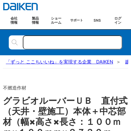
会社
製品
ショー
ログ
SNS
サポート
情報
情報
ルーム
イン
「ずっと ここちいいね」を実現する企業 DAIKEN
建
不燃造作材
グラビオルーバーＵＢ 直付式
（天井・壁施工）本体＋中芯部
材（幅×高さ×長さ：１００ｍ