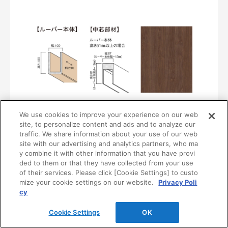
〈UB38〉
We use cookies to improve your experience on our web
MF01-0138-1010
site, to personalize content and ads and to analyze our
traffic. We share information about your use of our web
¥37,100/本（最低発注数量は30本）
site with our advertising and analytics partners, who ma
y combine it with other information that you have provi
ded to them or that they have collected from your use
of their services. Please click [Cookie Settings] to custo
mize your cookie settings on our website.
Privacy Poli
cy
Cookie Settings
OK