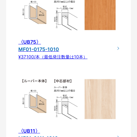
〈UB75〉
MF01-0175-1010
¥37,100/本（最低発注数量は10本）
〈UB11〉