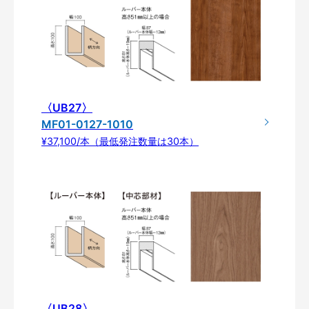
〈UB27〉
MF01-0127-1010
¥37,100/本（最低発注数量は30本）
〈UB28〉