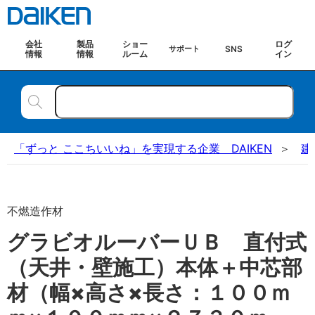
会社
製品
ショー
ログ
SNS
サポート
情報
情報
ルーム
イン
「ずっと ここちいいね」を実現する企業 DAIKEN
建
不燃造作材
グラビオルーバーＵＢ 直付式
（天井・壁施工）本体＋中芯部
材（幅×高さ×長さ：１００ｍ