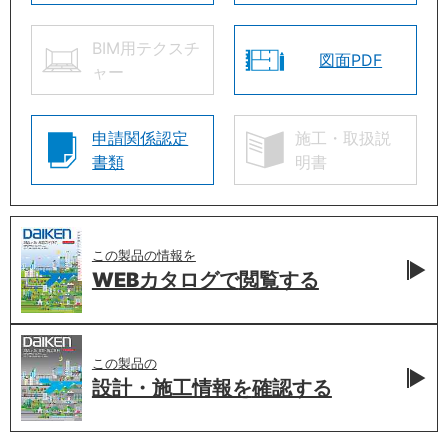
BIM用テクスチ
図面PDF
ャー
申請関係認定
施工・取扱説
書類
明書
この製品の情報を
WEBカタログで
閲覧する
この製品の
設計・施工情報を
確認する