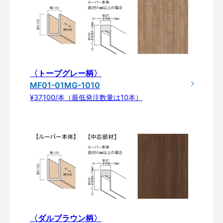
〈トープグレー柄〉
MF01-01MG-1010
¥37,100/本（最低発注数量は10本）
〈ダルブラウン柄〉