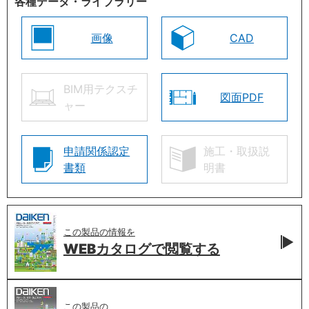
各種データ・ライブラリー
画像
CAD
BIM用テクスチ
図面PDF
ャー
申請関係認定
施工・取扱説
書類
明書
この製品の情報を
WEBカタログで
閲覧する
この製品の