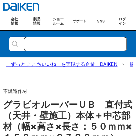
会社
製品
ショー
ログ
SNS
サポート
情報
情報
ルーム
イン
「ずっと ここちいいね」を実現する企業 DAIKEN
建
不燃造作材
グラビオルーバーＵＢ 直付式
（天井・壁施工）本体＋中芯部
材（幅×高さ×長さ：５０ｍｍ×