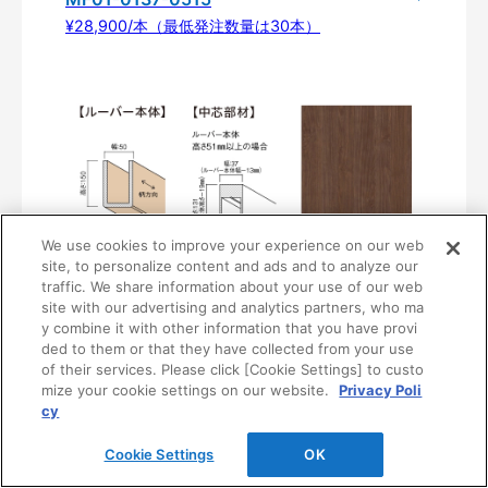
¥28,900/本（最低発注数量は30本）
We use cookies to improve your experience on our web
site, to personalize content and ads and to analyze our
traffic. We share information about your use of our web
〈UB38〉
site with our advertising and analytics partners, who ma
MF01-0138-0515
y combine it with other information that you have provi
¥28,900/本（最低発注数量は30本）
ded to them or that they have collected from your use
of their services. Please click [Cookie Settings] to custo
mize your cookie settings on our website.
Privacy Poli
cy
Cookie Settings
OK