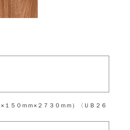
×１５０ｍｍ×２７３０ｍｍ）〈ＵＢ２６