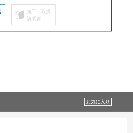
認
施工・取扱
説明書
お気に入り