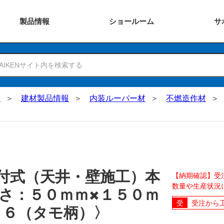
製品
情報
ショー
ルーム
サ
N
建材製品情報
内装ルーバー材
不燃造作材
付式（天井・壁施工）本
【納期確認】受
数量や生産状況
長さ：５０ｍｍ×１５０ｍ
受注から
２６（タモ柄）〉