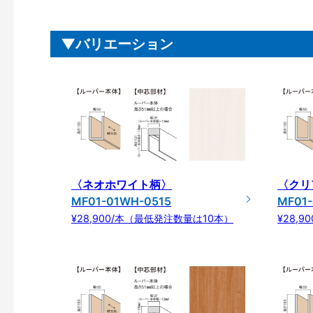
バリエーション
〈ネオホワイト柄〉
〈クリ
MF01-01WH-0515
MF01-
¥28,900/本（最低発注数量は10本）
¥28,