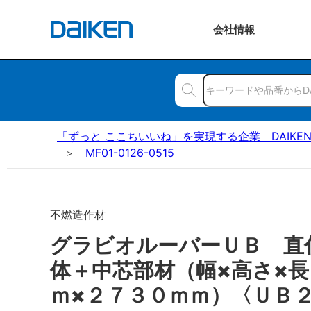
会社
情報
「ずっと ここちいいね」を実現する企業 DAIKE
MF01-0126-0515
不燃造作材
グラビオルーバーＵＢ 直
体＋中芯部材（幅×高さ×
ｍ×２７３０ｍｍ）〈ＵＢ