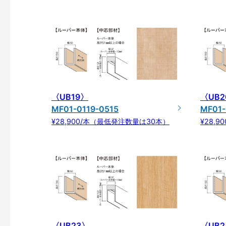
〈UB19〉
〈UB2
MF01-0119-0515
MF01-
¥28,900/本（最低発注数量は30本）
¥28,
〈UB23〉
〈UB2