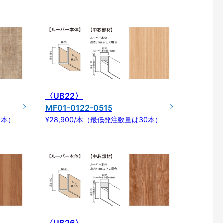
〈UB22〉
MF01-0122-0515
0本）
¥28,900/本（最低発注数量は30本）
〈UB26〉