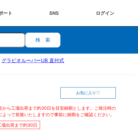
ポート
SNS
ログ
イン
検索
グラビオルーバーUB 直付式
お気に入り
注から工場出荷まで約30日を目安納期とします。ご発注時の
によって前後いたしますので事前に納期をご確認ください。
工場出荷まで約30日