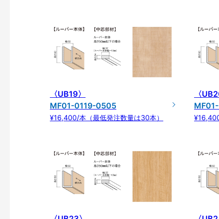
〈UB19〉
〈UB2
MF01-0119-0505
MF01-
¥16,400/本（最低発注数量は30本）
¥16,
〈UB23〉
〈UB2