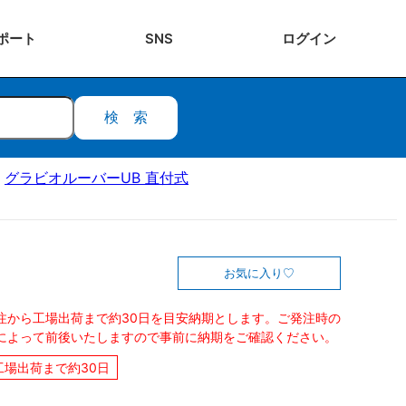
ポート
SNS
ログ
イン
検索
グラビオルーバーUB 直付式
お気に入り
注から工場出荷まで約30日を目安納期とします。ご発注時の
によって前後いたしますので事前に納期をご確認ください。
工場出荷まで約30日