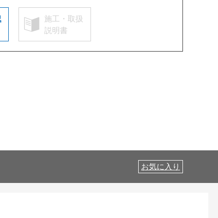
認
施工・取扱
説明書
お気に入り