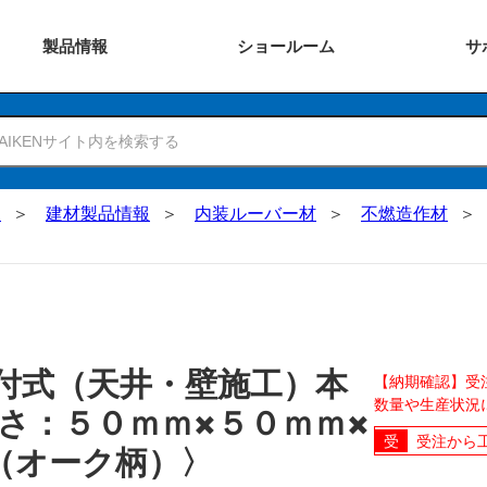
製品
情報
ショー
ルーム
サ
N
建材製品情報
内装ルーバー材
不燃造作材
付式（天井・壁施工）本
【納期確認】受
数量や生産状況
さ：５０ｍｍ×５０ｍｍ×
受注から
（オーク柄）〉