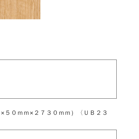
×５０ｍｍ×２７３０ｍｍ）〈ＵＢ２３