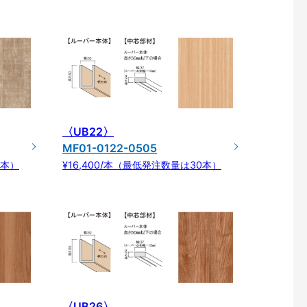
〈UB22〉
MF01-0122-0505
0本）
¥16,400/本（最低発注数量は30本）
〈UB26〉