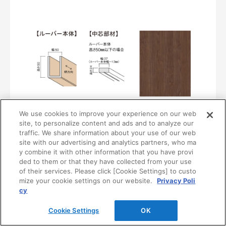
We use cookies to improve your experience on our web
〈UB38〉
site, to personalize content and ads and to analyze our
MF01-0138-0505
traffic. We share information about your use of our web
¥16,400/本（最低発注数量は30本）
site with our advertising and analytics partners, who ma
y combine it with other information that you have provi
ded to them or that they have collected from your use
of their services. Please click [Cookie Settings] to custo
mize your cookie settings on our website.
Privacy Poli
cy
Cookie Settings
OK