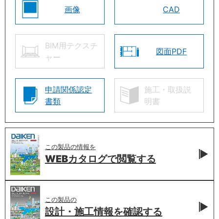
画像
CAD
BIM用テクスチ
図面PDF
ャー
申請関係認定
施工・取扱説
書類
明書
この製品の情報を
WEBカタログで
閲覧する
この製品の
設計・施工情報を
確認する