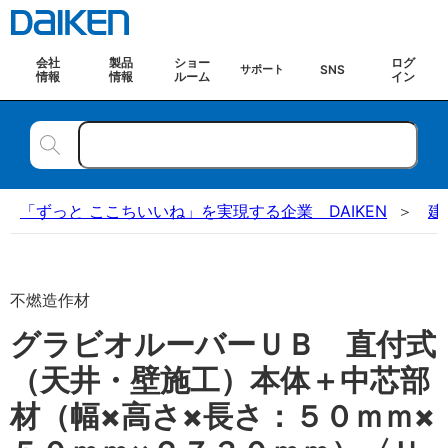
会社
製品
ショー
ログ
SNS
サポート
情報
情報
ルーム
イン
「ずっと ここちいいね」を実現する企業 DAIKEN
建
不燃造作材
グラビオルーバーＵＢ 直付式
（天井・壁施工）本体＋中芯部
材（幅×高さ×長さ：５０ｍｍ×