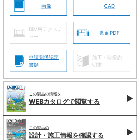
画像
CAD
BIM用テクスチ
図面PDF
ャー
申請関係認定
施工・取扱説
書類
明書
この製品の情報を
WEBカタログで
閲覧する
この製品の
設計・施工情報を
確認する