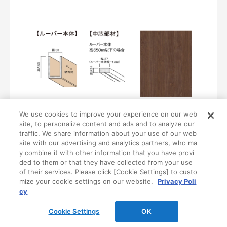
We use cookies to improve your experience on our web
〈UB38〉
site, to personalize content and ads and to analyze our
MF01-0138-0505
traffic. We share information about your use of our web
¥16,400/本（最低発注数量は30本）
site with our advertising and analytics partners, who ma
y combine it with other information that you have provi
ded to them or that they have collected from your use
of their services. Please click [Cookie Settings] to custo
mize your cookie settings on our website.
Privacy Poli
cy
Cookie Settings
OK