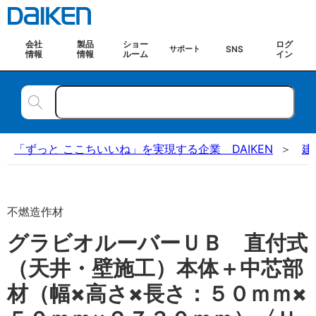
会社
製品
ショー
ログ
SNS
サポート
情報
情報
ルーム
イン
「ずっと ここちいいね」を実現する企業 DAIKEN
建
不燃造作材
グラビオルーバーＵＢ 直付式
（天井・壁施工）本体＋中芯部
材（幅×高さ×長さ：５０ｍｍ×