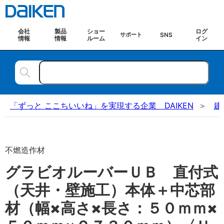
会社
製品
ショー
ログ
SNS
サポート
情報
情報
ルーム
イン
「ずっと ここちいいね」を実現する企業 DAIKEN
建
不燃造作材
グラビオルーバーＵＢ 直付式
（天井・壁施工）本体＋中芯部
材（幅×高さ×長さ：５０ｍｍ×