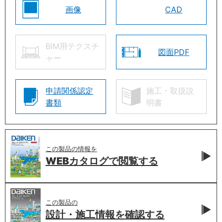
画像
CAD
BIM用テクスチ
図面PDF
ャー
申請関係認定
施工・取扱説
書類
明書
この製品の情報を
WEBカタログで
閲覧する
この製品の
設計・施工情報を
確認する