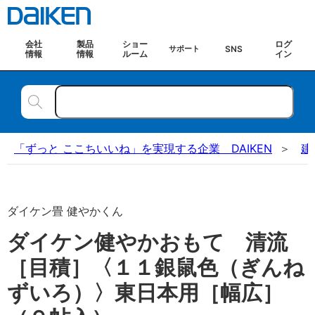
会社
製品
ショー
ログ
SNS
サポート
情報
情報
ルーム
イン
「ずっと ここちいいね」を実現する企業 DAIKEN
建
ダイケン畳 健やかくん
ダイケン健やかおもて 清流
［目積］〈１１銀鼠色（ぎんね
ずいろ）〉東日本用［幅広］