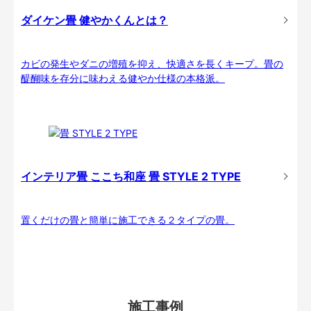
ダイケン畳 健やかくんとは？
カビの発生やダニの増殖を抑え、快適さを長くキープ。畳の
醍醐味を存分に味わえる健やか仕様の本格派。
インテリア畳 ここち和座 畳 STYLE 2 TYPE
置くだけの畳と簡単に施工できる２タイプの畳。
施工事例