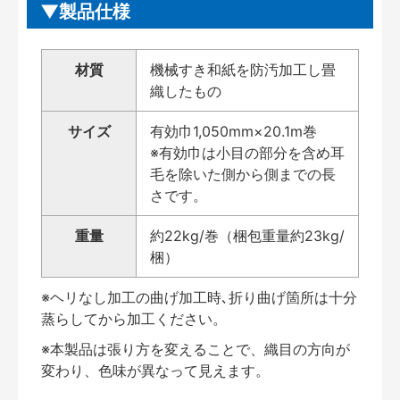
製品仕様
材質
機械すき和紙を防汚加工し畳
織したもの
サイズ
有効巾1,050mm×20.1m巻
※有効巾は小目の部分を含め耳
毛を除いた側から側までの長
さです。
重量
約22kg/巻（梱包重量約23kg/
梱）
※ヘリなし加工の曲げ加工時､折り曲げ箇所は十分
蒸らしてから加工ください。
※本製品は張り方を変えることで、織目の方向が
変わり、色味が異なって見えます。