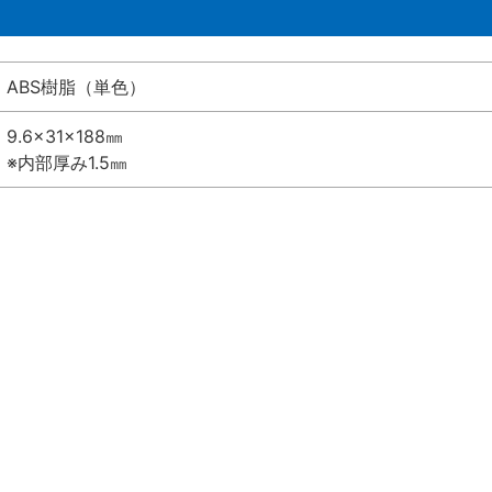
ABS樹脂（単色）
9.6×31×188㎜
※内部厚み1.5㎜