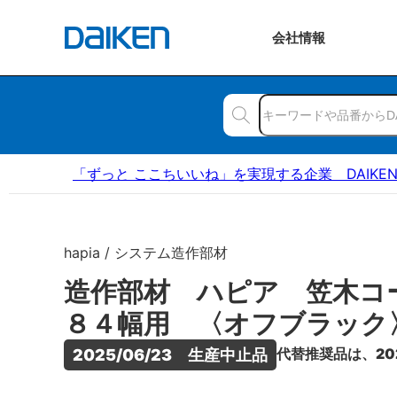
会社
情報
「ずっと ここちいいね」を実現する企業 DAIKE
hapia / システム造作部材
造作部材 ハピア 笠木コ
８４幅用 〈オフブラック
代替推奨品は、20
2025/06/23　生産中止品