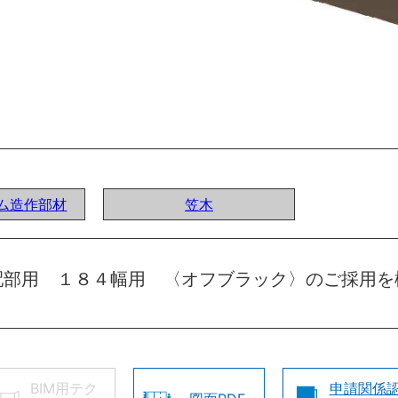
ステム造作部材
笠木
配部用 １８４幅用 〈オフブラック〉のご採用を
BIM用テク
申請関係