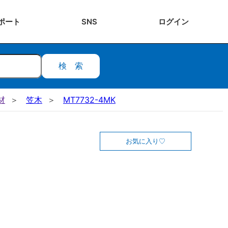
ポート
SNS
ログ
イン
検索
材
笠木
MT7732-4MK
お気に入り