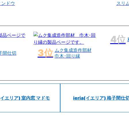
ィンドウ
スリ
ムク集成造作部材
子間仕切
巾木･回り縁
ia(イエリア) 室内窓 マドモ
ieria(イエリア) 格子間仕