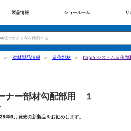
製品
情報
ショー
ルーム
サ
N
建材製品情報
造作部材
hapia システム造作部
ーナー部材勾配部用 １
〉
25年6月発売の新製品をお勧めします。