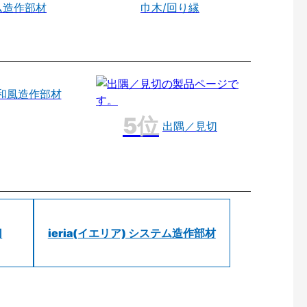
ム造作部材
巾木/回り縁
和風造作部材
出隅／見切
切
ieria(イエリア) システム造作部材