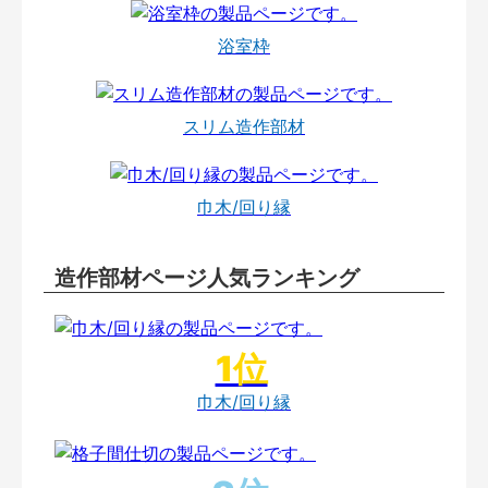
浴室枠
スリム造作部材
巾木/回り縁
造作部材ページ人気ランキング
巾木/回り縁