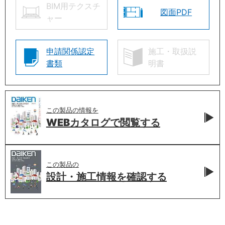
BIM用テクスチ
図面PDF
ャー
申請関係認定
施工・取扱説
書類
明書
この製品の情報を
WEBカタログで
閲覧する
この製品の
設計・施工情報を
確認する