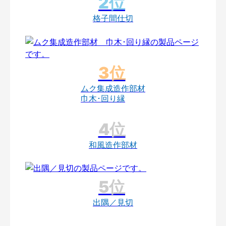
格子間仕切
ムク集成造作部材
巾木･回り縁
和風造作部材
出隅／見切