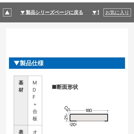
製品シリーズページに戻る
製品仕様
お気に入り
製品仕様
基
M
■断面形状
材
D
F
＋
合
板
表
オ