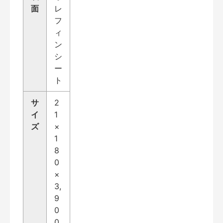
面
レ
フ
ィ
ン
シ
ー
ト
サ
2
イ
1
ズ
×
1
8
0
×
3,
9
0
0