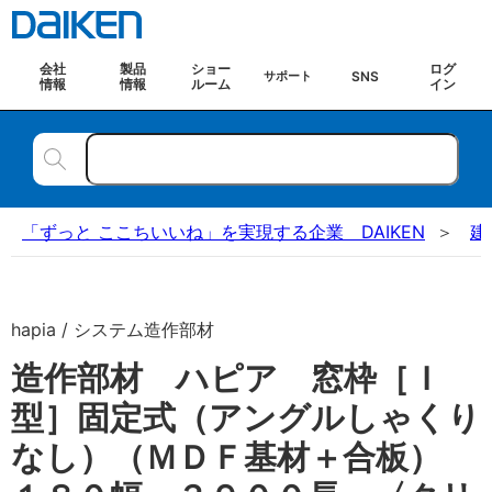
会社
製品
ショー
ログ
SNS
サポート
情報
情報
ルーム
イン
「ずっと ここちいいね」を実現する企業 DAIKEN
建
hapia / システム造作部材
造作部材 ハピア 窓枠［Ｉ
型］固定式（アングルしゃくり
なし）（ＭＤＦ基材＋合板）