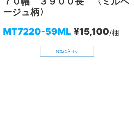
７０幅 ３９００長 〈ミルベ
ージュ柄〉
MT7220-59ML
¥15,100
/梱
お気に入り