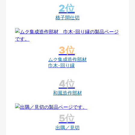
格子間仕切
ムク集成造作部材
巾木･回り縁
和風造作部材
出隅／見切