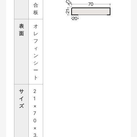
合
板
表
オ
面
レ
フ
ィ
ン
シ
ー
ト
サ
2
イ
1
ズ
×
7
0
×
3,