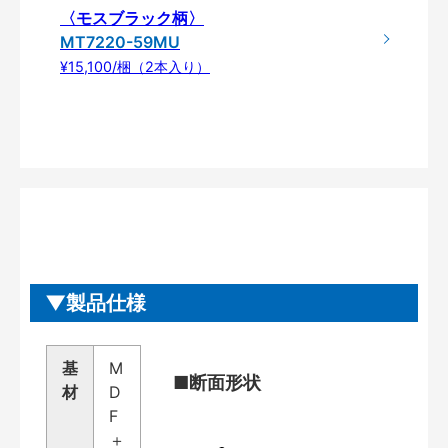
〈モスブラック柄〉
MT7220-59MU
¥15,100/梱（2本入り）
製品仕様
基
M
■断面形状
材
D
F
＋