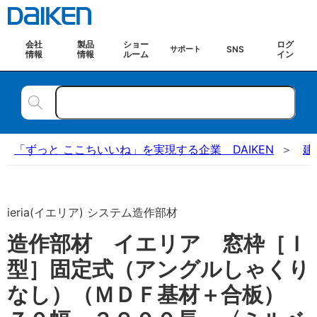
会社
製品
ショー
ログ
SNS
サポート
情報
情報
ルーム
イン
「ずっと ここちいいね」を実現する企業 DAIKEN
建
ieria(イエリア) システム造作部材
造作部材 イエリア 窓枠［Ｉ
型］固定式（アングルしゃくり
なし）（ＭＤＦ基材＋合板）