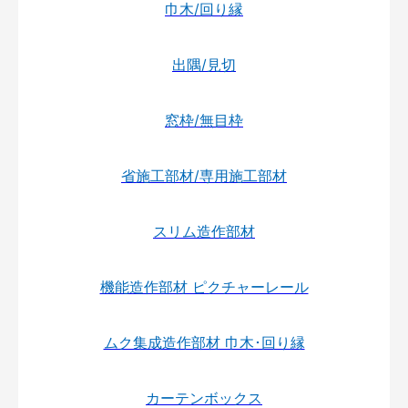
巾木/回り縁
出隅/見切
窓枠/無目枠
省施工部材/専用施工部材
スリム造作部材
機能造作部材 ピクチャーレール
ムク集成造作部材 巾木･回り縁
カーテンボックス