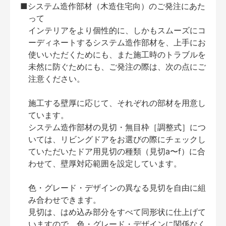
■システム造作部材（木造住宅向）のご発注にあた
って
インテリアをより個性的に、しかもスムーズにコ
ーディネートするシステム造作部材を、上手にお
使いいただくためにも、また施工時のトラブルを
未然に防ぐためにも、ご発注の際は、次の点にご
注意ください。
施工する壁厚に応じて、それぞれの部材を用意し
ています。
システム造作部材の見切・無目枠［調整式］につ
いては、リビングドアをお選びの際にチェックし
ていただいたドア用見切の種類（見切a〜f）に合
わせて、壁厚対応範囲を設定しています。
色・グレード・デザインの異なる見切を自由に組
み合わせできます。
見切は、はめ込み部分をすべて同形状に仕上げて
いますので、色・グレード・デザインに関係なく