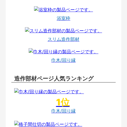
浴室枠
スリム造作部材
巾木/回り縁
造作部材ページ人気ランキング
巾木/回り縁