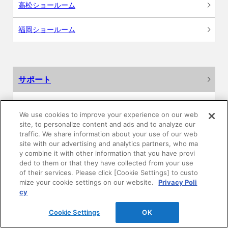
高松ショールーム
福岡ショールーム
サポート
よくあるご質問
We use cookies to improve your experience on our web
site, to personalize content and ads and to analyze our
カタログ閲覧・資料請求
traffic. We share information about your use of our web
site with our advertising and analytics partners, who ma
各種データダウンロード
y combine it with other information that you have provi
ded to them or that they have collected from your use
of their services. Please click [Cookie Settings] to custo
WEB見積・各種シミュレーション
mize your cookie settings on our website.
Privacy Poli
cy
交換用部品の購入
Cookie Settings
OK
修理・点検