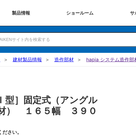
製品
情報
ショー
ルーム
サ
N
建材製品情報
造作部材
hapia システム造作部
Ｉ型］固定式（アングル
材） １６５幅 ３９０
ください。