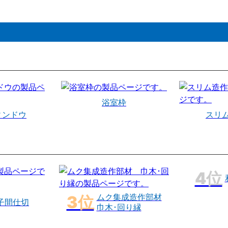
浴室枠
ィンドウ
スリ
ムク集成造作部材
子間仕切
巾木･回り縁