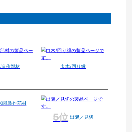
ム造作部材
巾木/回り縁
和風造作部材
出隅／見切