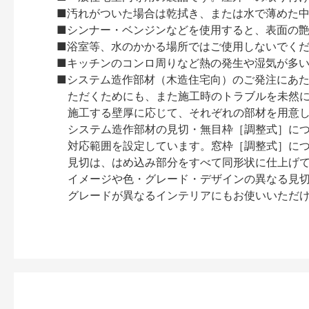
■汚れがついた場合は乾拭き、または水で薄めた
■シンナー・ベンジンなどを使用すると、表面の
■浴室等、水のかかる場所ではご使用しないでく
■キッチンのコンロ周りなど熱の発生や湿気が多
■システム造作部材（木造住宅向）のご発注にあ
ただくためにも、また施工時のトラブルを未然
施工する壁厚に応じて、それぞれの部材を用意
システム造作部材の見切・無目枠［調整式］につ
対応範囲を設定しています。窓枠［調整式］に
見切は、はめ込み部分をすべて同形状に仕上げ
イメージや色・グレード・デザインの異なる見
グレードが異なるインテリアにもお使いいただ