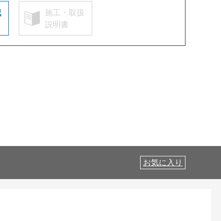
認
施工・取扱
説明書
お気に入り