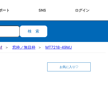
ポート
SNS
ログ
イン
検索
材
窓枠／無目枠
MT7218-49MJ
お気に入り