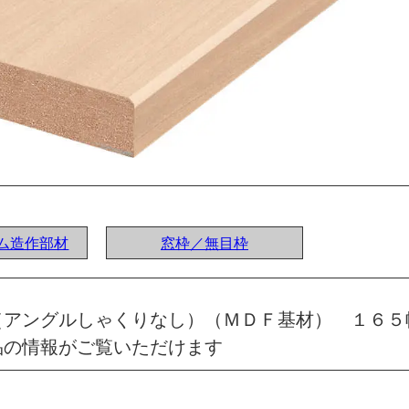
ステム造作部材
窓枠／無目枠
（アングルしゃくりなし）（ＭＤＦ基材） １６５
品の情報がご覧いただけます