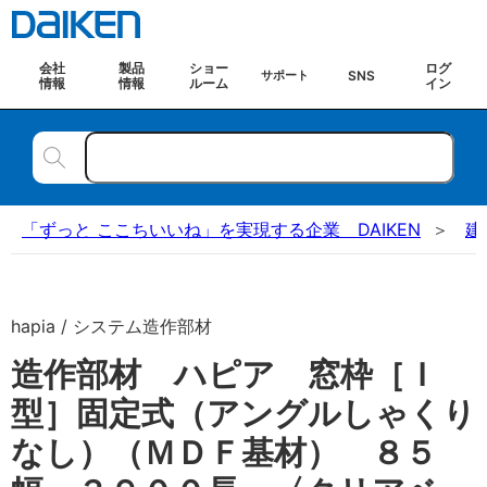
会社
製品
ショー
ログ
SNS
サポート
情報
情報
ルーム
イン
「ずっと ここちいいね」を実現する企業 DAIKEN
建
hapia / システム造作部材
造作部材 ハピア 窓枠［Ｉ
型］固定式（アングルしゃくり
なし）（ＭＤＦ基材） ８５