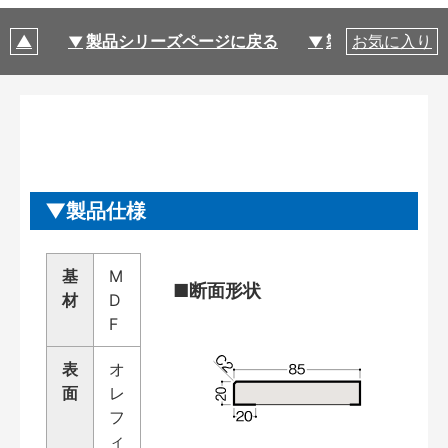
製品シリーズページに戻る
製品仕様
お気に入り
製品仕様
基
M
■断面形状
材
D
F
表
オ
面
レ
フ
ィ