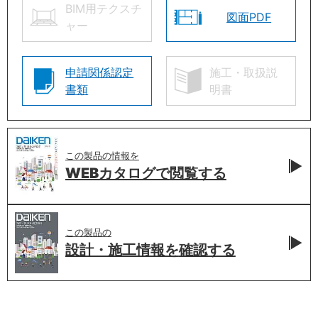
BIM用テクスチ
図面PDF
ャー
申請関係認定
施工・取扱説
書類
明書
この製品の情報を
WEBカタログで
閲覧する
この製品の
設計・施工情報を
確認する