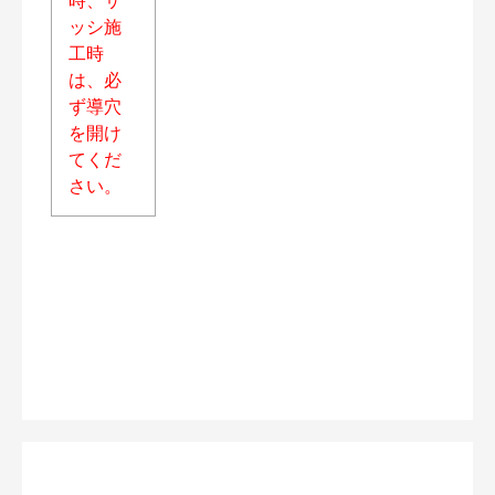
ッシ施
工時
は、必
ず導穴
を開け
てくだ
さい。