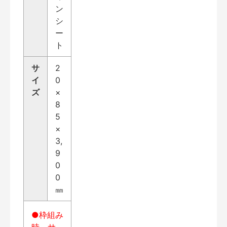
ン
シ
ー
ト
サ
2
イ
0
ズ
×
8
5
×
3,
9
0
0
㎜
●枠組み
時、サ