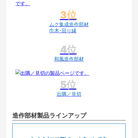
ムク集成造作部材
巾木･回り縁
和風造作部材
出隅／見切
造作部材製品ラインアップ