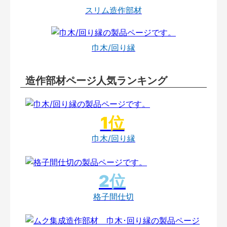
スリム造作部材
巾木/回り縁
造作部材ページ人気ランキング
巾木/回り縁
格子間仕切