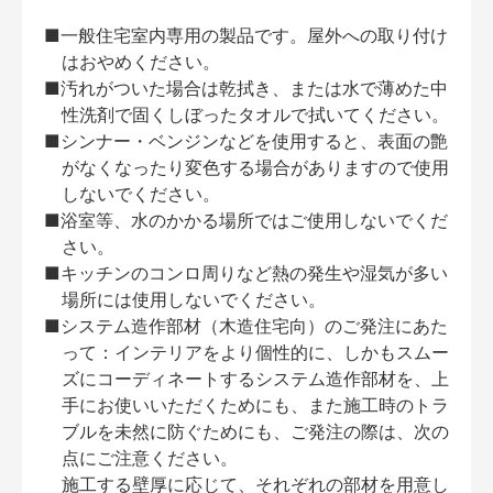
■一般住宅室内専用の製品です。屋外への取り付け
はおやめください。
■汚れがついた場合は乾拭き、または水で薄めた中
性洗剤で固くしぼったタオルで拭いてください。
■シンナー・ベンジンなどを使用すると、表面の艶
がなくなったり変色する場合がありますので使用
しないでください。
■浴室等、水のかかる場所ではご使用しないでくだ
さい。
■キッチンのコンロ周りなど熱の発生や湿気が多い
場所には使用しないでください。
■システム造作部材（木造住宅向）のご発注にあた
って：インテリアをより個性的に、しかもスムー
ズにコーディネートするシステム造作部材を、上
手にお使いいただくためにも、また施工時のトラ
ブルを未然に防ぐためにも、ご発注の際は、次の
点にご注意ください。
施工する壁厚に応じて、それぞれの部材を用意し