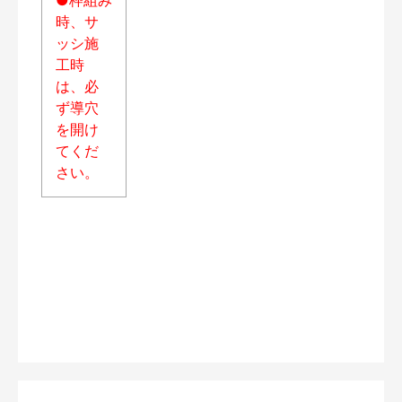
時、サ
ッシ施
工時
は、必
ず導穴
を開け
てくだ
さい。