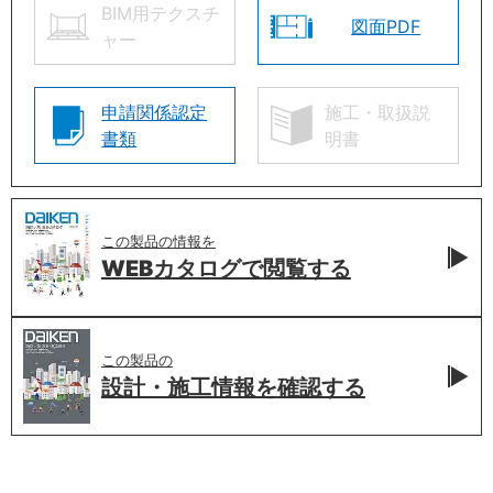
BIM用テクスチ
図面PDF
ャー
申請関係認定
施工・取扱説
書類
明書
この製品の情報を
WEBカタログで
閲覧する
この製品の
設計・施工情報を
確認する