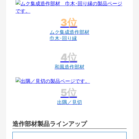
ムク集成造作部材
巾木･回り縁
和風造作部材
出隅／見切
造作部材製品ラインアップ