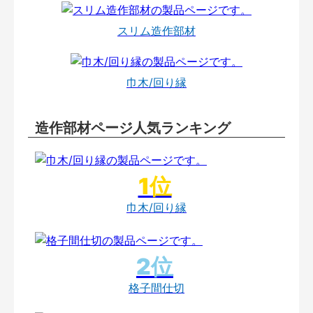
スリム造作部材
巾木/回り縁
造作部材ページ人気ランキング
巾木/回り縁
格子間仕切