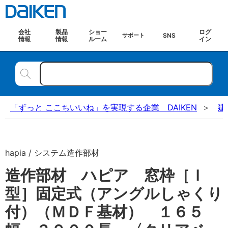
会社
製品
ショー
ログ
SNS
サポート
情報
情報
ルーム
イン
「ずっと ここちいいね」を実現する企業 DAIKEN
建
hapia / システム造作部材
造作部材 ハピア 窓枠［Ｉ
型］固定式（アングルしゃくり
付）（ＭＤＦ基材） １６５