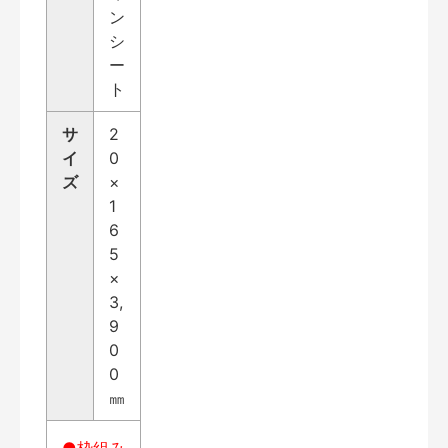
ン
シ
ー
ト
サ
2
イ
0
ズ
×
1
6
5
×
3,
9
0
0
㎜
●枠組み