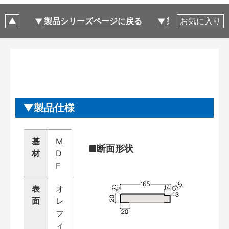
製品シリーズページに戻る
製品仕様
お気に入り
製品仕様
基
M
■断面形状
材
D
F
表
オ
面
レ
フ
ィ