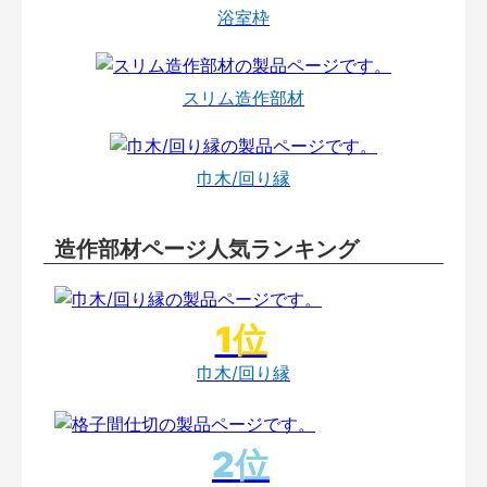
浴室枠
スリム造作部材
巾木/回り縁
造作部材ページ人気ランキング
巾木/回り縁