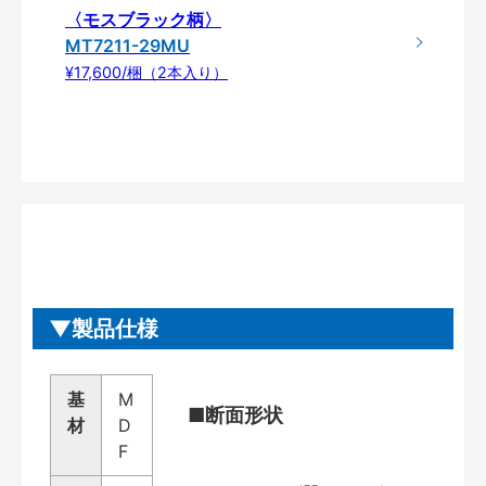
〈モスブラック柄〉
MT7211-29MU
¥17,600/梱（2本入り）
製品仕様
基
M
■断面形状
材
D
F