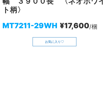
幅 ３９００長 〈ネオホワイ
ト柄〉
MT7211-29WH
¥17,600
/梱
お気に入り