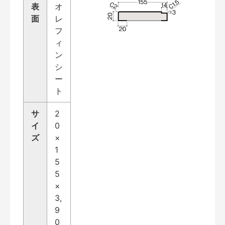
表
オ
面
レ
フ
ィ
ン
シ
ー
ト
サ
2
イ
0
ズ
×
1
5
5
×
3,
9
0