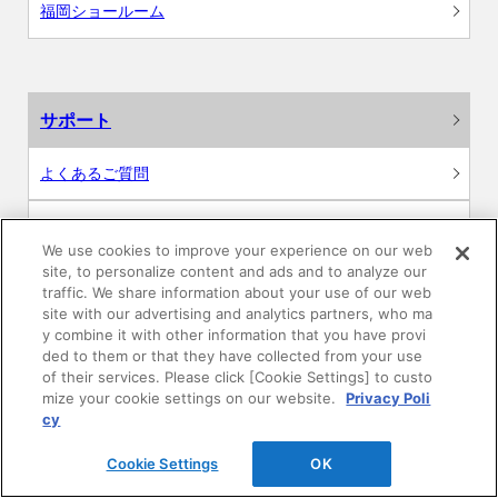
福岡ショールーム
サポート
よくあるご質問
カタログ閲覧・資料請求
We use cookies to improve your experience on our web
site, to personalize content and ads and to analyze our
各種データダウンロード
traffic. We share information about your use of our web
site with our advertising and analytics partners, who ma
WEB見積・各種シミュレーション
y combine it with other information that you have provi
ded to them or that they have collected from your use
of their services. Please click [Cookie Settings] to custo
交換用部品の購入
mize your cookie settings on our website.
Privacy Poli
cy
修理・点検
Cookie Settings
OK
お問い合わせ