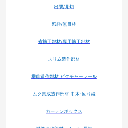
出隅/見切
窓枠/無目枠
省施工部材/専用施工部材
スリム造作部材
機能造作部材 ピクチャーレール
ムク集成造作部材 巾木･回り縁
カーテンボックス