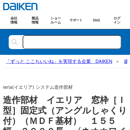
会社
製品
ショー
ログ
SNS
サポート
情報
情報
ルーム
イン
「ずっと ここちいいね」を実現する企業 DAIKEN
建
ieria(イエリア) システム造作部材
造作部材 イエリア 窓枠［Ｉ
型］固定式（アングルしゃくり
付）（ＭＤＦ基材） １５５