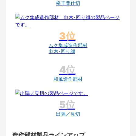
格子間仕切
ムク集成造作部材
巾木･回り縁
和風造作部材
出隅／見切
造作部材製品ラインアップ