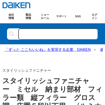
会社
製品
ショー
ログ
SNS
サポート
情報
情報
ルーム
イン
「ずっと ここちいいね」を実現する企業 DAIKEN
建
スタイリッシュファニチャー
スタイリッシュファニチャ
ー ミセル 納まり部材 フィ
ラー類 縦フィラー グロス