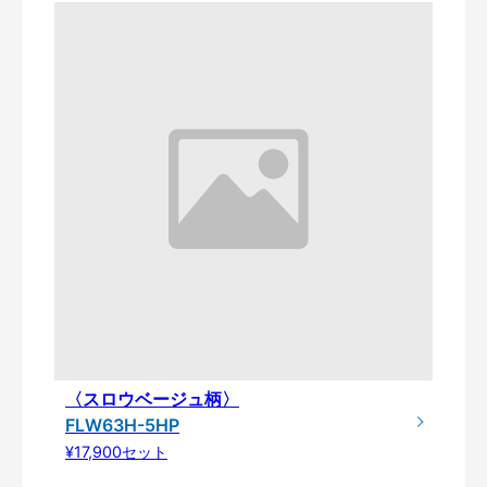
〈スロウベージュ柄〉
FLW63H-5HP
¥17,900セット