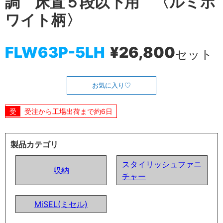
調 床置５段以下用 〈ルミホ
ワイト柄〉
FLW63P-5LH
¥26,800
セット
お気に入り
受注から工場出荷まで約6日
製品カテゴリ
スタイリッシュファニ
収納
チャー
MiSEL(ミセル)