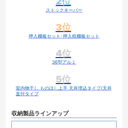
ストックキーパー
押入棚板セット･押入枕棚板セット
36型アルミ
室内物干し ものほし上手 天井埋込タイプ/天井
直付タイプ
収納製品ラインアップ