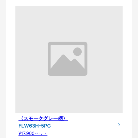
〈スモークグレー柄〉
FLW63H-5PG
¥17,900セット