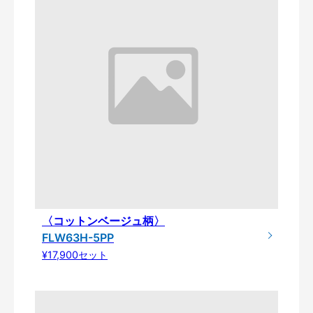
〈コットンベージュ柄〉
FLW63H-5PP
¥17,900セット