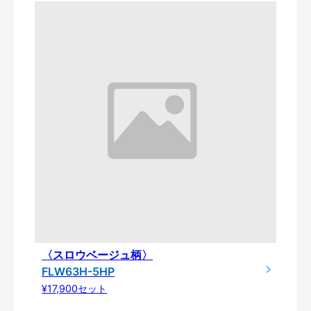
〈スロウベージュ柄〉
FLW63H-5HP
¥17,900セット