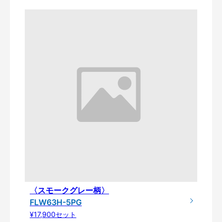
〈スモークグレー柄〉
FLW63H-5PG
¥17,900セット