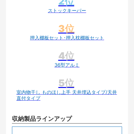
ストックキーパー
押入棚板セット･押入枕棚板セット
36型アルミ
室内物干し ものほし上手 天井埋込タイプ/天井
直付タイプ
収納製品ラインアップ