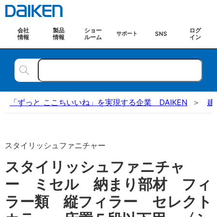
会社
製品
ショー
ログ
SNS
サポート
情報
情報
ルーム
イン
「ずっと ここちいいね」を実現する企業 DAIKEN
建
スタイリッシュファニチャー
スタイリッシュファニチャ
ー ミセル 納まり部材 フィ
ラー類 縦フィラー セレクト