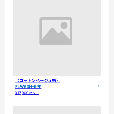
〈コットンベージュ柄〉
FLW63H-5PP
¥17,900セット