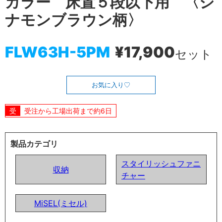
カラー 床置５段以下用 〈シ
ナモンブラウン柄〉
FLW63H-5PM
¥17,900
セット
お気に入り
受注から工場出荷まで約6日
製品カテゴリ
スタイリッシュファニ
収納
チャー
MiSEL(ミセル)