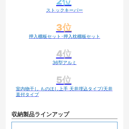
ストックキーパー
押入棚板セット･押入枕棚板セット
36型アルミ
室内物干し ものほし上手 天井埋込タイプ/天井
直付タイプ
収納製品ラインアップ