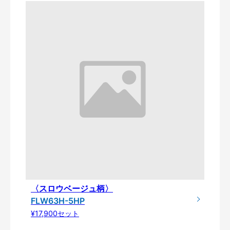
〈スロウベージュ柄〉
FLW63H-5HP
¥17,900セット