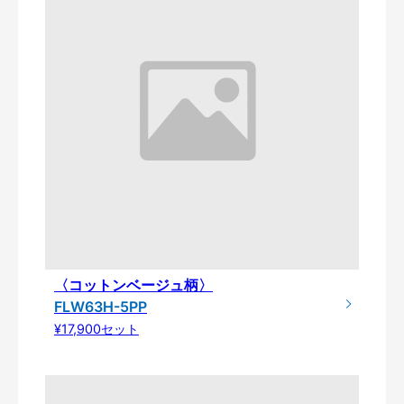
〈コットンベージュ柄〉
FLW63H-5PP
¥17,900セット