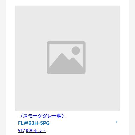
〈スモークグレー柄〉
FLW63H-5PG
¥17,900セット