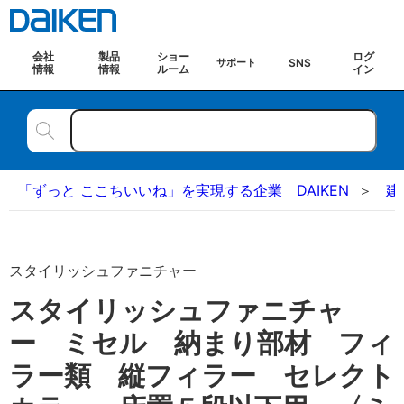
会社
製品
ショー
ログ
SNS
サポート
情報
情報
ルーム
イン
「ずっと ここちいいね」を実現する企業 DAIKEN
建
スタイリッシュファニチャー
スタイリッシュファニチャ
ー ミセル 納まり部材 フィ
ラー類 縦フィラー セレクト