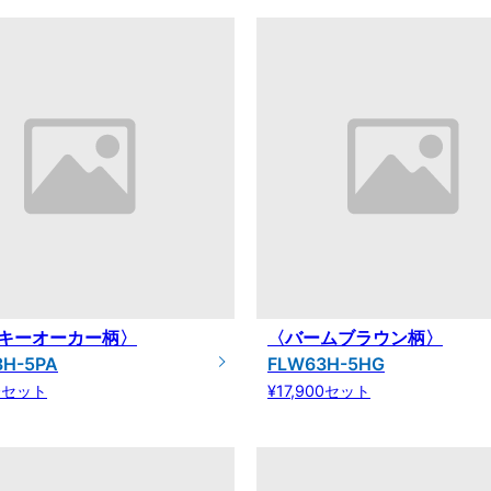
キーオーカー柄〉
〈バームブラウン柄〉
3H-5PA
FLW63H-5HG
00セット
¥17,900セット