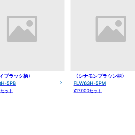
イブラック柄〉
〈シナモンブラウン柄〉
3H-5PB
FLW63H-5PM
00セット
¥17,900セット