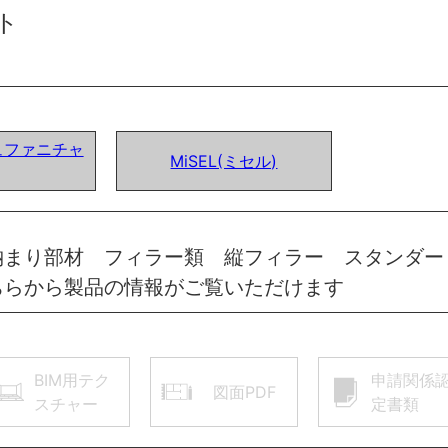
ト
ュファニチャ
MiSEL(ミセル)
納まり部材 フィラー類 縦フィラー スタンダー
ちらから製品の情報がご覧いただけます
BIM用テク
申請関係
図面PDF
スチャー
定書類