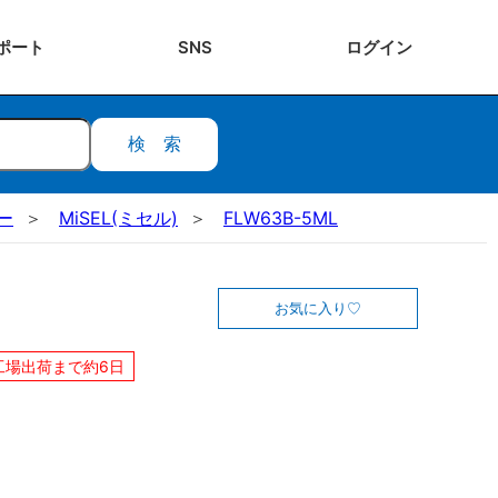
ポート
SNS
ログ
イン
検索
ー
MiSEL(ミセル)
FLW63B-5ML
お気に入り
工場出荷まで約6日