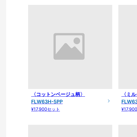
〈コットンベージュ柄〉
〈ミル
FLW63H-5PP
FLW6
¥17,900セット
¥17,9