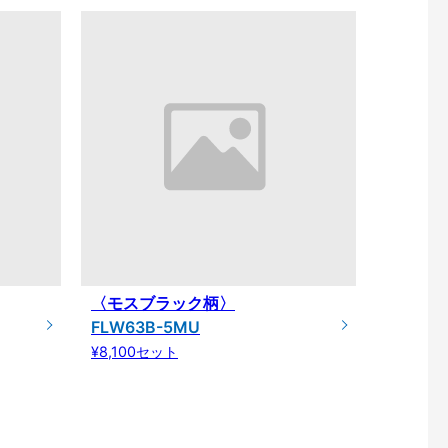
〈モスブラック柄〉
FLW63B-5MU
¥8,100セット