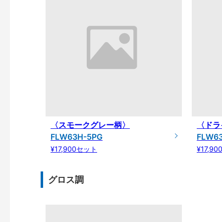
〈スモークグレー柄〉
〈ドラ
FLW63H-5PG
FLW6
¥17,900セット
¥17,9
グロス調