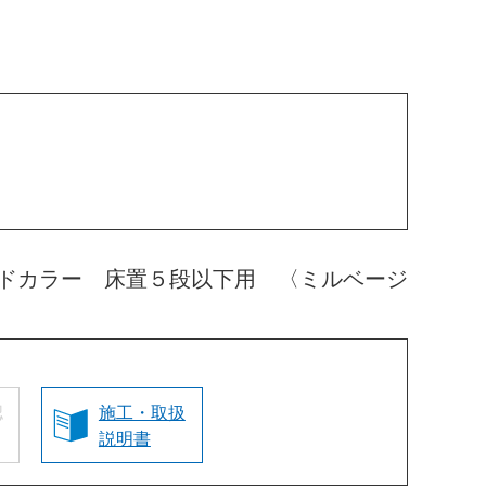
ドカラー 床置５段以下用 〈ミルベージ
認
施工・取扱
説明書