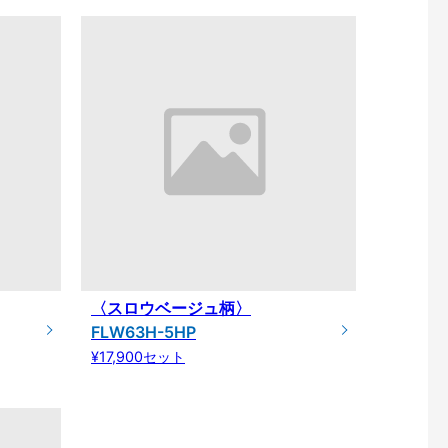
〈スロウベージュ柄〉
FLW63H-5HP
¥17,900セット