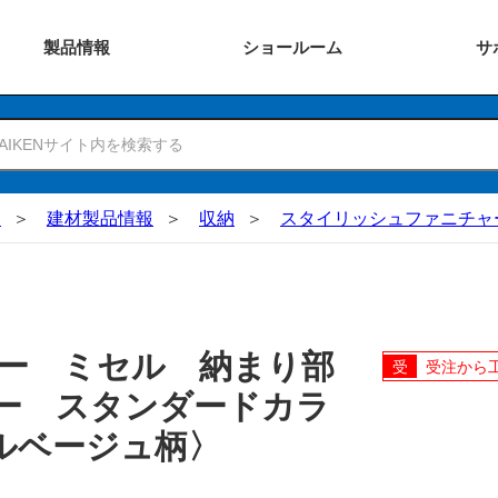
製品
情報
ショー
ルーム
サ
N
建材製品情報
収納
スタイリッシュファニチャ
ー ミセル 納まり部
受注から
ー スタンダードカラ
ルベージュ柄〉