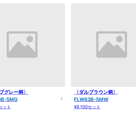
プグレー柄〉
〈ダルブラウン柄〉
3B-5MG
FLW63B-5MW
0セット
¥8,100セット