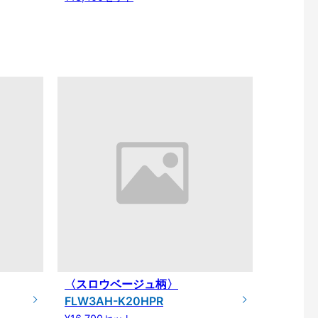
〈スロウベージュ柄〉
FLW3AH-K20HPR