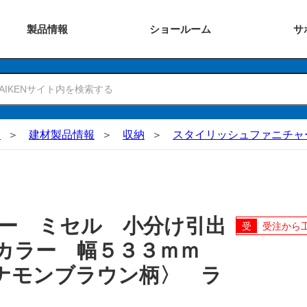
製品
情報
ショー
ルーム
サ
N
建材製品情報
収納
スタイリッシュファニチャ
ー ミセル 小分け引出
受注から
カラー 幅５３３ｍｍ
ナモンブラウン柄〉 ラ