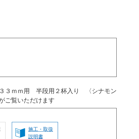
３３ｍｍ用 半段用２杯入り 〈シナモン
がご覧いただけます
認
施工・取扱
説明書