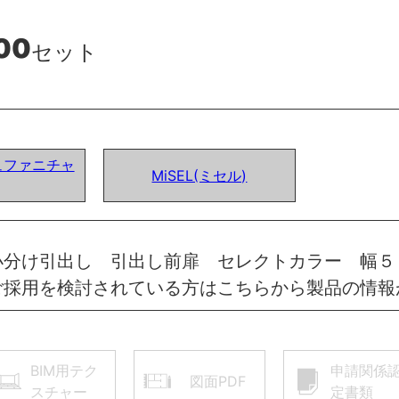
00
セット
ュファニチャ
MiSEL(ミセル)
小分け引出し 引出し前扉 セレクトカラー 幅５
ご採用を検討されている方はこちらから製品の情報
BIM用テク
申請関係
図面PDF
スチャー
定書類