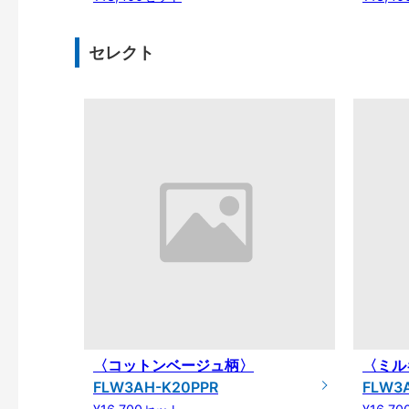
セレクト
〈コットンベージュ柄〉
〈ミル
FLW3AH-K20PPR
FLW3