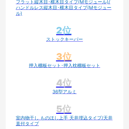
フラット縦木目･横木目タイプ(Mモジュール)/
ハンドルレス縦木目･横木目タイプ(Mモジュー
ル)
ストックキーパー
押入棚板セット･押入枕棚板セット
36型アルミ
室内物干し ものほし上手 天井埋込タイプ/天井
直付タイプ