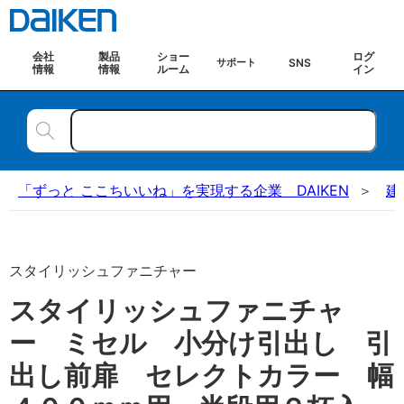
会社
製品
ショー
ログ
SNS
サポート
情報
情報
ルーム
イン
「ずっと ここちいいね」を実現する企業 DAIKEN
建
スタイリッシュファニチャー
スタイリッシュファニチャ
ー ミセル 小分け引出し 引
出し前扉 セレクトカラー 幅