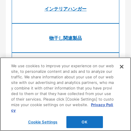
インテリアハンガー
物干し関連製品
We use cookies to improve your experience on our web
スタイリッシュファニチャー
site, to personalize content and ads and to analyze our
traffic. We share information about your use of our web
site with our advertising and analytics partners, who ma
y combine it with other information that you have provi
ded to them or that they have collected from your use
システム収納
of their services. Please click [Cookie Settings] to custo
mize your cookie settings on our website.
Privacy Poli
cy
Cookie Settings
OK
公共・商業施設向け収納