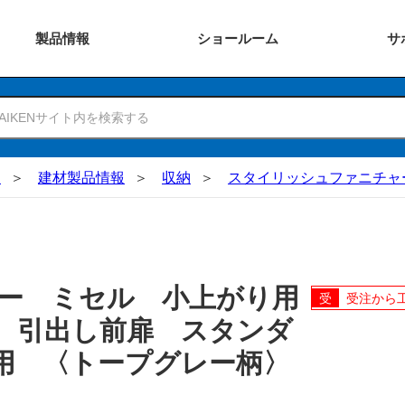
製品
情報
ショー
ルーム
サ
N
建材製品情報
収納
スタイリッシュファニチャ
ー ミセル 小上がり用
受注から
 引出し前扉 スタンダ
用 〈トープグレー柄〉