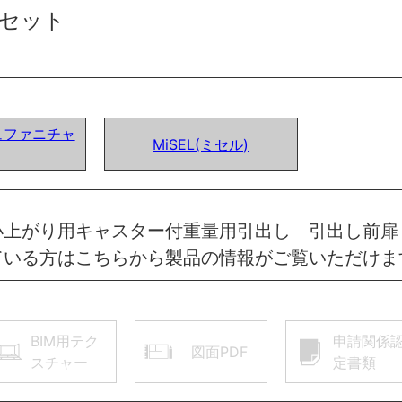
セット
ュファニチャ
MiSEL(ミセル)
小上がり用キャスター付重量用引出し 引出し前
ている方はこちらから製品の情報がご覧いただけま
BIM用テク
申請関係
図面PDF
スチャー
定書類