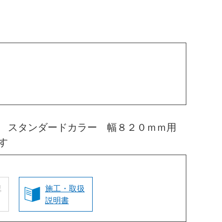
扉 スタンダードカラー 幅８２０ｍｍ用
す
認
施工・取扱
説明書