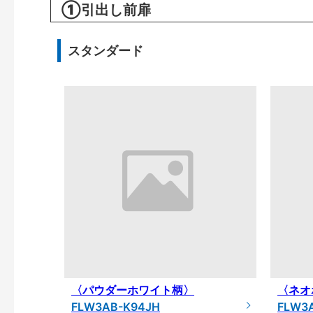
①引出し前扉
スタンダード
〈パウダーホワイト柄〉
〈ネオ
FLW3AB-K94JH
FLW3