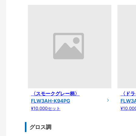
〈スモークグレー柄〉
〈ドラ
FLW3AH-K94PG
FLW3
¥10,000セット
¥10,0
グロス調