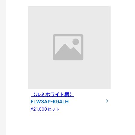
〈ルミホワイト柄〉
FLW3AP-K94LH
¥21,000セット