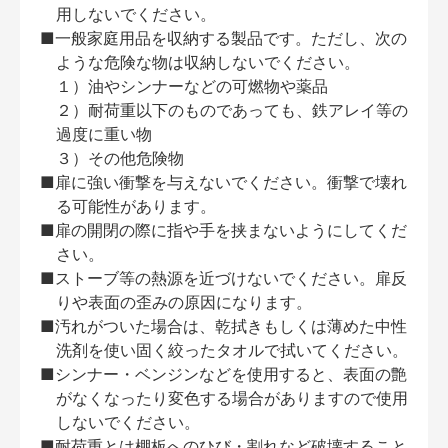
用しないでください。
■一般家庭用品を収納する製品です。ただし、次の
ような危険な物は収納しないでください。
１）油やシンナーなどの可燃物や薬品
２）耐荷重以下のものであっても、鉄アレイ等の
過度に重い物
３）その他危険物
■扉に強い衝撃を与えないでください。衝撃で壊れ
る可能性があります。
■扉の開閉の際に指や手を挟まないようにしてくだ
さい。
■ストーブ等の熱源を近づけないでください。扉反
りや表面の歪みの原因になります。
■汚れがついた場合は、乾拭きもしくは薄めた中性
洗剤を使い固く絞ったタオルで拭いてください。
■シンナー・ベンジンなどを使用すると、表面の艶
がなくなったり変色する場合がありますので使用
しないでください。
■耐荷重とは棚板へのひび・割れなど破壊すること