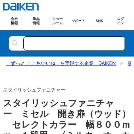
会社
製品
ショー
ログ
SNS
サポート
情報
情報
ルーム
イン
「ずっと ここちいいね」を実現する企業 DAIKEN
建
スタイリッシュファニチャー
スタイリッシュファニチャ
ー ミセル 開き扉（ウッド）
セレクトカラー 幅８００ｍ