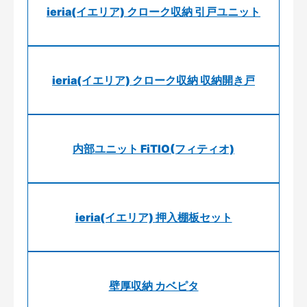
ieria(イエリア) クローク収納 引戸ユニット
ieria(イエリア) クローク収納 収納開き戸
内部ユニット FiTIO(フィティオ)
ieria(イエリア) 押入棚板セット
壁厚収納 カベピタ