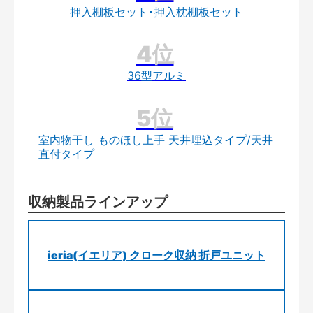
押入棚板セット･押入枕棚板セット
36型アルミ
室内物干し ものほし上手 天井埋込タイプ/天井
直付タイプ
収納製品ラインアップ
ieria(イエリア) クローク収納 折戸ユニット