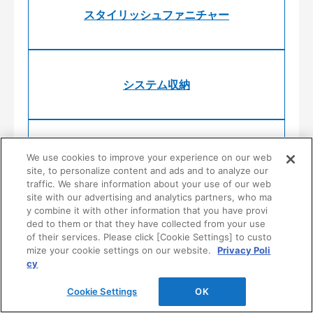
スタイリッシュファニチャー
システム収納
公共・商業施設向け収納
We use cookies to improve your experience on our web
site, to personalize content and ads and to analyze our
traffic. We share information about your use of our web
site with our advertising and analytics partners, who ma
y combine it with other information that you have provi
ded to them or that they have collected from your use
of their services. Please click [Cookie Settings] to custo
mize your cookie settings on our website.
Privacy Poli
cy
Cookie Settings
OK