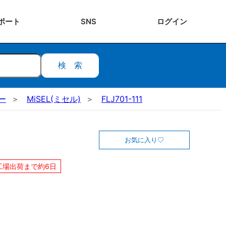
ポート
SNS
ログ
イン
検索
ー
MiSEL(ミセル)
FLJ701-111
お気に入り
工場出荷まで約6日