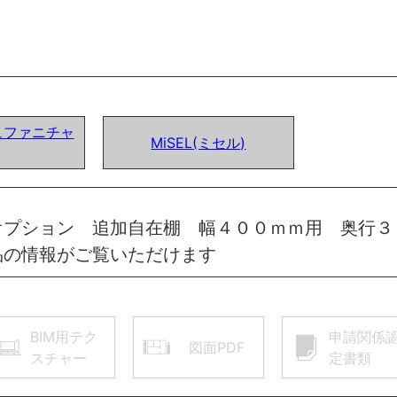
ュファニチャ
MiSEL(ミセル)
オプション 追加自在棚 幅４００ｍｍ用 奥行３
品の情報がご覧いただけます
BIM用テク
申請関係
図面PDF
スチャー
定書類