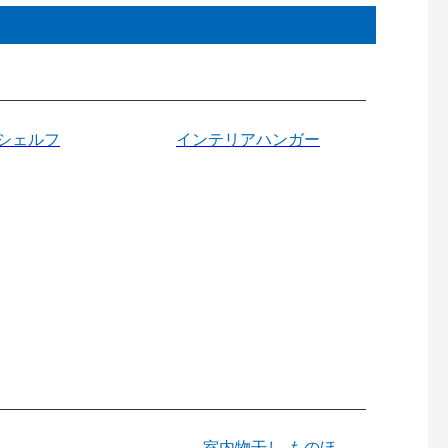
シェルフ
インテリアハンガー
室内物干し ものほ