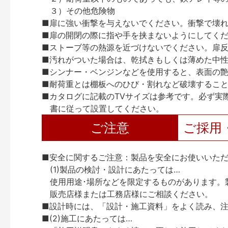
３）その他危険物
■扉に強い衝撃を与えないでください。衝撃で壊
■扉の開閉の際に指や手を挟まないようにしてく
■ストーブ等の熱源を近づけないでください。扉
■汚れがついた場合は、乾拭きもしくは薄めた中
■シンナー・ベンジンなどを使用すると、表面の
■耐荷重とは棚板へのひび・割れなど破壊するこ
■カタログに記載のTVサイズは参考です。必ず実
書に従って設置してください。
ご注意
ご採用
■安全に関するご注意：製品を安全にお使いいた
(1)製品の検討・設計にあたっては…
使用用途･場所などを限定するものがあります。
販売店様または工務店様にご相談ください。
■設計時には、「設計・施工資料」をよく読み、
■(2)施工にあたっては…