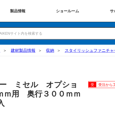
製品
情報
ショー
ルーム
サ
N
建材製品情報
収納
スタイリッシュファニチャ
ー ミセル オプショ
受注から
ｍｍ用 奥行３００ｍｍ
入