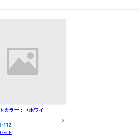
トカラー：〈ホワイ
1-112
0セット