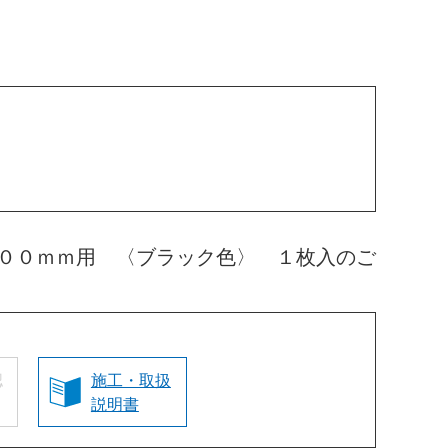
００ｍｍ用 〈ブラック色〉 １枚入のご
認
施工・取扱
説明書