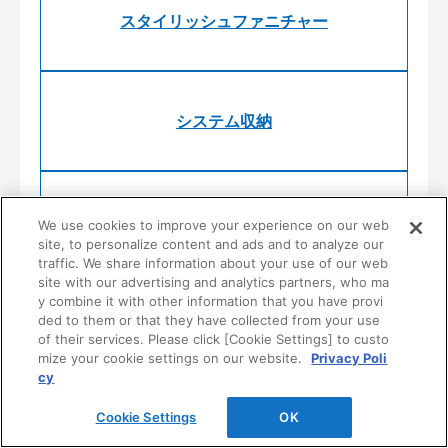
スタイリッシュファニチャー
システム収納
公共・商業施設向け収納
We use cookies to improve your experience on our web
site, to personalize content and ads and to analyze our
traffic. We share information about your use of our web
site with our advertising and analytics partners, who ma
y combine it with other information that you have provi
ded to them or that they have collected from your use
of their services. Please click [Cookie Settings] to custo
mize your cookie settings on our website.
Privacy Poli
cy
Cookie Settings
OK