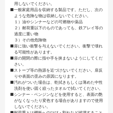
用しないでください。
■一般家庭用品を収納する製品です。ただし、次の
ような危険な物は収納しないでください。
１）油やシンナーなどの可燃物や薬品
２）耐荷重以下のものであっても、鉄アレイ等の
過度に重い物
３）その他危険物
■扉に強い衝撃を与えないでください。衝撃で壊れ
る可能性があります。
■扉の開閉の際に指や手を挟まないようにしてくだ
さい。
■ストーブ等の熱源を近づけないでください。扉反
りや表面の歪みの原因になります。
■汚れがついた場合は、乾拭きもしくは薄めた中性
洗剤を使い固く絞ったタオルで拭いてください。
■シンナー・ベンジンなどを使用すると、表面の艶
がなくなったり変色する場合がありますので使用
しないでください。
■耐荷重とは棚板へのひび・割れなど破壊すること