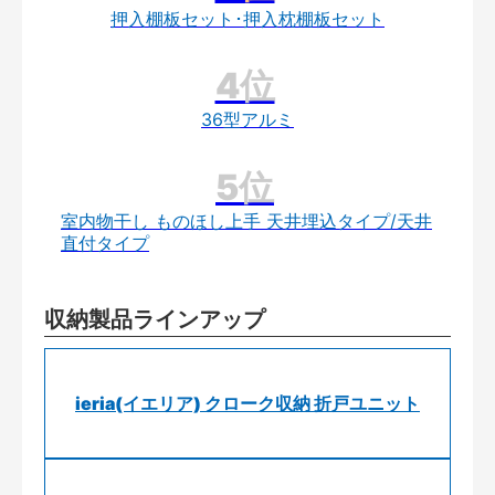
押入棚板セット･押入枕棚板セット
36型アルミ
室内物干し ものほし上手 天井埋込タイプ/天井
直付タイプ
収納製品ラインアップ
ieria(イエリア) クローク収納 折戸ユニット