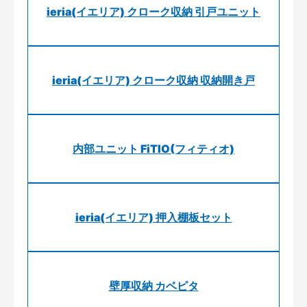
ieria(イエリア) クローク収納 引戸ユニット
ieria(イエリア) クローク収納 収納開き戸
内部ユニット FiTIO(フィティオ)
ieria(イエリア) 押入棚板セット
壁厚収納 カベピタ