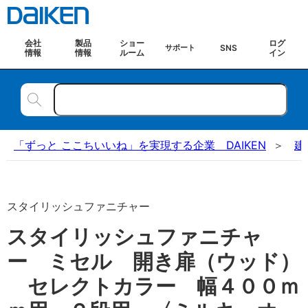
会社
製品
ショー
ログ
SNS
サポート
情報
情報
ルーム
イン
「ずっと ここちいいね」を実現する企業 DAIKEN
建
スタイリッシュファニチャー
スタイリッシュファニチャ
ー ミセル 開き扉（ウッド）
セレクトカラー 幅４００ｍ