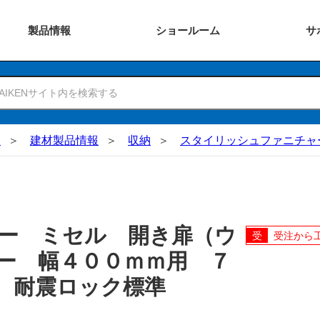
製品
情報
ショー
ルーム
サ
N
建材製品情報
収納
スタイリッシュファニチャ
ー ミセル 開き扉（ウ
受注から
ー 幅４００ｍｍ用 ７
 耐震ロック標準