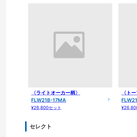
〈ライトオーカー柄〉
〈トー
FLW21B-17MA
FLW2
¥26,800セット
¥26,8
セレクト