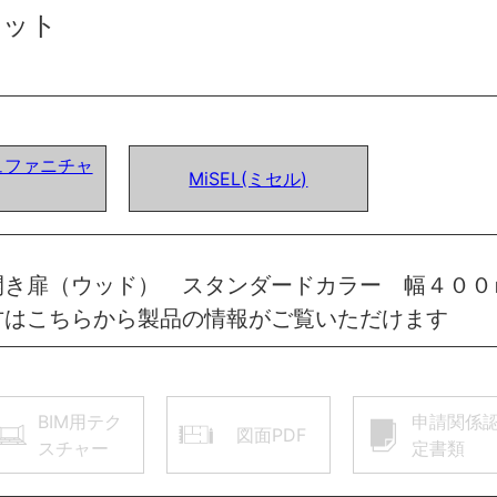
セット
ュファニチャ
MiSEL(ミセル)
開き扉（ウッド） スタンダードカラー 幅４００
方はこちらから製品の情報がご覧いただけます
BIM用テク
申請関係
図面PDF
スチャー
定書類