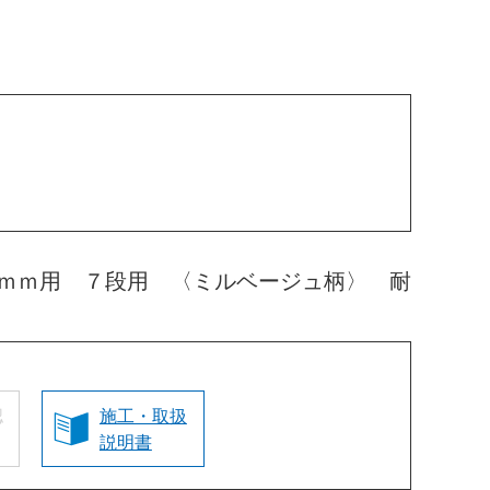
ｍｍ用 ７段用 〈ミルベージュ柄〉 耐
認
施工・取扱
説明書