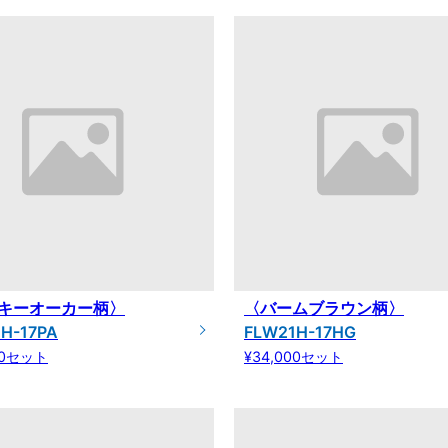
キーオーカー柄〉
〈バームブラウン柄〉
H-17PA
FLW21H-17HG
00セット
¥34,000セット