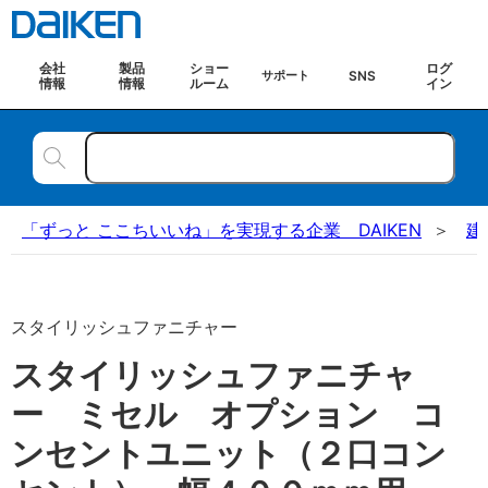
会社
製品
ショー
ログ
SNS
サポート
情報
情報
ルーム
イン
「ずっと ここちいいね」を実現する企業 DAIKEN
建
スタイリッシュファニチャー
スタイリッシュファニチャ
ー ミセル オプション コ
ンセントユニット（２口コン