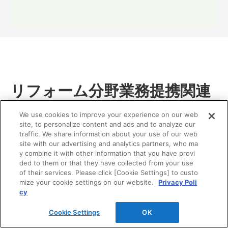
リフォーム分野業務提携関連
TOTO、DAIKEN、YKK APの3社はお客様の暮らしの価
We use cookies to improve your experience on our web
値向上を目指して、リモデル分野で2002年から業務提携
site, to personalize content and ads and to analyze our
traffic. We share information about your use of our web
しています。
site with our advertising and analytics partners, who ma
y combine it with other information that you have provi
ded to them or that they have collected from your use
of their services. Please click [Cookie Settings] to custo
mize your cookie settings on our website.
Privacy Poli
cy
Cookie Settings
OK