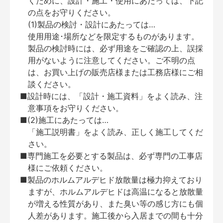
くために、設計・施工・使用にあたっては、下記
の点をお守りください。
(1)製品の検討・設計にあたっては…
使用用途･場所などを限定するものがあります。
製品の検討時には、必ず用途をご確認の上、誤採
用がないように注意してください。ご不明の点
は、お買い上げの販売店様または工務店様にご相
談ください。
■設計時には、「設計・施工資料」をよく読み、注
意事項をお守りください。
■(2)施工にあたっては…
「施工説明書」をよく読み、正しく施工してくだ
さい。
■専門施工を必要とする製品は、必ず専門の工事店
様にご依頼ください。
■製品のホルムアルデヒド放散量は極力抑えており
ますが、ホルムアルデヒドは高温になると放散量
が増える性質があり、また臭い等の感じ方にも個
人差があります。施工後から入居までの間も十分