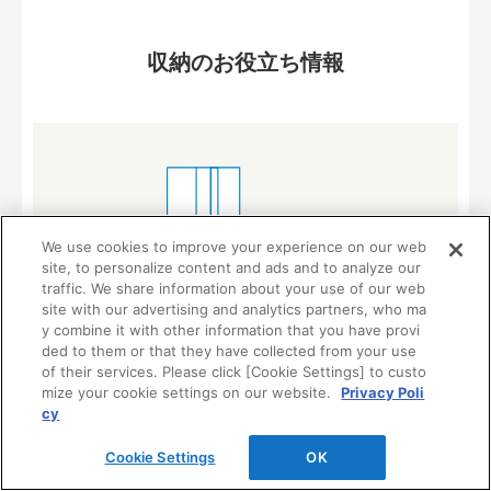
収納のお役立ち情報
We use cookies to improve your experience on our web
site, to personalize content and ads and to analyze our
traffic. We share information about your use of our web
site with our advertising and analytics partners, who ma
y combine it with other information that you have provi
ded to them or that they have collected from your use
of their services. Please click [Cookie Settings] to custo
mize your cookie settings on our website.
Privacy Poli
cy
クローゼット・内部収納のお手入れ
Cookie Settings
OK
いつまでも美しく保つためのお手入れ方法や汚してしまった