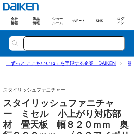
会社
製品
ショー
ログ
SNS
サポート
情報
情報
ルーム
イン
「ずっと ここちいいね」を実現する企業 DAIKEN
建
スタイリッシュファニチャー
スタイリッシュファニチャ
ー ミセル 小上がり対応部
材 畳天板 幅８２０ｍｍ 奥