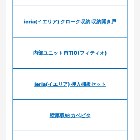
ieria(イエリア) クローク収納 収納開き戸
内部ユニット FiTIO(フィティオ)
ieria(イエリア) 押入棚板セット
壁厚収納 カベピタ