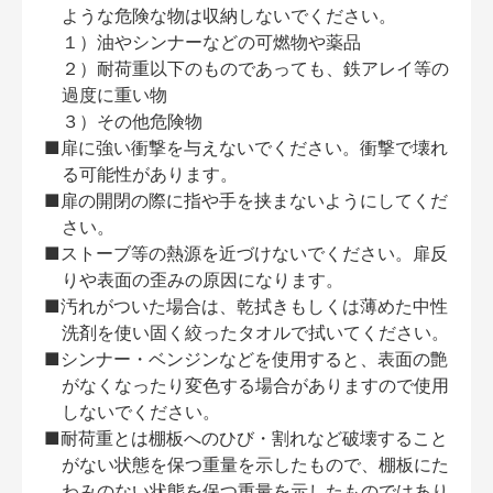
ような危険な物は収納しないでください。
１）油やシンナーなどの可燃物や薬品
２）耐荷重以下のものであっても、鉄アレイ等の
過度に重い物
３）その他危険物
■扉に強い衝撃を与えないでください。衝撃で壊れ
る可能性があります。
■扉の開閉の際に指や手を挟まないようにしてくだ
さい。
■ストーブ等の熱源を近づけないでください。扉反
りや表面の歪みの原因になります。
■汚れがついた場合は、乾拭きもしくは薄めた中性
洗剤を使い固く絞ったタオルで拭いてください。
■シンナー・ベンジンなどを使用すると、表面の艶
がなくなったり変色する場合がありますので使用
しないでください。
■耐荷重とは棚板へのひび・割れなど破壊すること
がない状態を保つ重量を示したもので、棚板にた
わみのない状態を保つ重量を示したものではあり