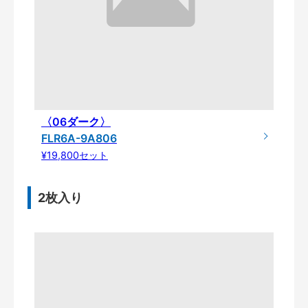
〈06ダーク〉
FLR6A-9A806
¥19,800セット
2枚入り