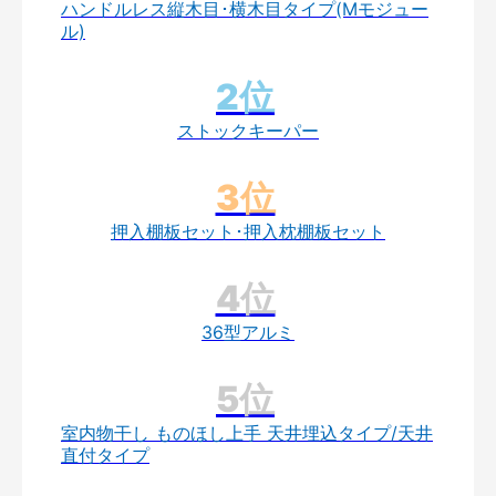
ハンドルレス縦木目･横木目タイプ(Mモジュー
ル)
ストックキーパー
押入棚板セット･押入枕棚板セット
36型アルミ
室内物干し ものほし上手 天井埋込タイプ/天井
直付タイプ