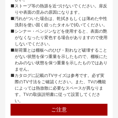
■ストーブ等の熱源を近づけないでください。扉反
りや表面の歪みの原因になります。
■汚れがついた場合は、乾拭きもしくは薄めた中性
洗剤を使い固く絞ったタオルで拭いてください。
■シンナー・ベンジンなどを使用すると、表面の艶
がなくなったり変色する場合がありますので使用
しないでください。
■耐荷重とは棚板へのひび・割れなど破壊すること
がない状態を保つ重量を示したもので、棚板にた
わみのない状態を保つ重量を示したものではあり
ません。
■カタログに記載のTVサイズは参考です。必ず実
際のTV寸法をご確認ください。また、TVの機能
によっては熱放散に必要なスペースが異なりま
す。TVの取扱説明書に従って設置してくださ
い。
ご注意