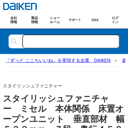
会社
製品
ショー
ログ
SNS
サポート
情報
情報
ルーム
イン
「ずっと ここちいいね」を実現する企業 DAIKEN
建
スタイリッシュファニチャー
スタイリッシュファニチャ
ー ミセル 本体関係 床置オ
ープンユニット 垂直部材 幅