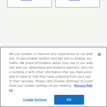
We use cookies to improve your experience on our web
site, to personalize content and ads and to analyze our
traffic. We share information about your use of our web
リフォーム分野業務提携関連
site with our advertising and analytics partners, who ma
y combine it with other information that you have provi
ded to them or that they have collected from your use
TOTO、DAIKEN、YKK APの3社はお客様の暮らしの価
of their services. Please click [Cookie Settings] to custo
値向上を目指して、リモデル分野で2002年から業務提携
mize your cookie settings on our website.
Privacy Poli
しています。
cy
Cookie Settings
OK