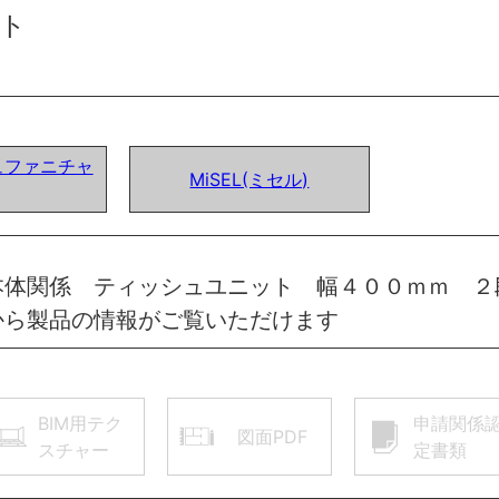
ト
ュファニチャ
MiSEL(ミセル)
本体関係 ティッシュユニット 幅４００ｍｍ ２
から製品の情報がご覧いただけます
BIM用テク
申請関係
図面PDF
スチャー
定書類