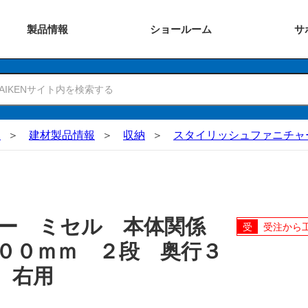
製品
情報
ショー
ルーム
サ
N
建材製品情報
収納
スタイリッシュファニチャ
ャー ミセル 本体関係
受注から
００ｍｍ ２段 奥行３
 右用