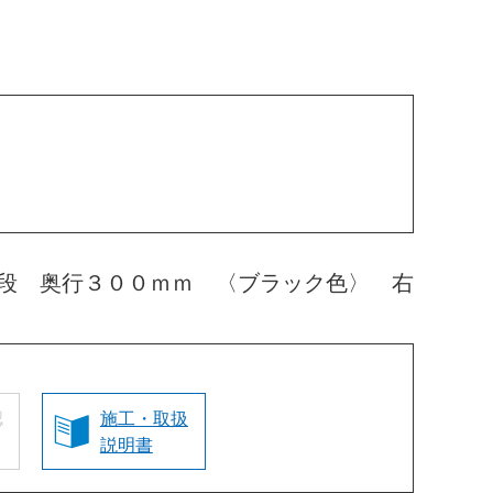
段 奥行３００ｍｍ 〈ブラック色〉 右
認
施工・取扱
説明書