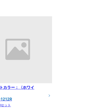
トカラー：〈ホワイ
-1212R
00セット