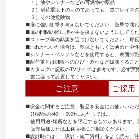
１）油やシンナーなどの可燃物や薬品
２）耐荷重以下のものであっても、鉄アレイ等
３）その他危険物
■扉に強い衝撃を与えないでください。衝撃で壊
■扉の開閉の際に指や手を挟まないようにしてく
■ストーブ等の熱源を近づけないでください。扉
■汚れがついた場合は、乾拭きもしくは薄めた中
■シンナー・ベンジンなどを使用すると、表面の
■耐荷重とは棚板へのひび・割れなど破壊するこ
■カタログに記載のTVサイズは参考です。必ず実
書に従って設置してください。
ご注意
ご採用
■安全に関するご注意：製品を安全にお使いいた
(1)製品の検討・設計にあたっては…
使用用途･場所などを限定するものがあります。
販売店様または工務店様にご相談ください。
■設計時には、「設計・施工資料」をよく読み、