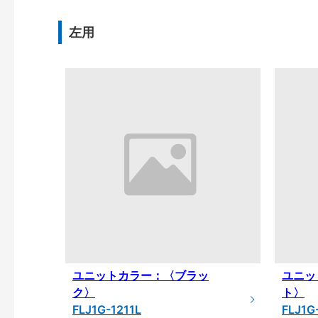
左用
ユニットカラー：〈ブラッ
ユニッ
ク〉
ト〉
FLJ1G-1211L
FLJ1G