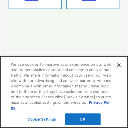
We use cookies to improve your experience on our web
site, to personalize content and ads and to analyze our
traffic. We share information about your use of our web
リフォーム分野業務提携関連
site with our advertising and analytics partners, who ma
y combine it with other information that you have provi
ded to them or that they have collected from your use
TOTO、DAIKEN、YKK APの3社はお客様の暮らしの価
of their services. Please click [Cookie Settings] to custo
値向上を目指して、リモデル分野で2002年から業務提携
mize your cookie settings on our website.
Privacy Poli
しています。
cy
Cookie Settings
OK