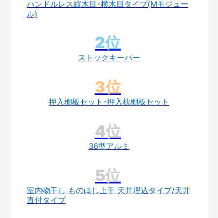
ハンドルレス縦木目･横木目タイプ(Mモジュー
ル)
ストックキーパー
押入棚板セット･押入枕棚板セット
36型アルミ
室内物干し ものほし上手 天井埋込タイプ/天井
直付タイプ