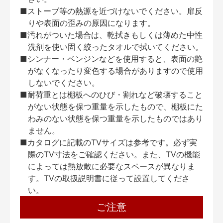
■ストーブ等の熱源を近づけないでください。扉反
りや表面の歪みの原因になります。
■汚れがついた場合は、乾拭きもしくは薄めた中性
洗剤を使い固く絞ったタオルで拭いてください。
■シンナー・ベンジンなどを使用すると、表面の艶
がなくなったり変色する場合がありますので使用
しないでください。
■耐荷重とは棚板へのひび・割れなど破壊すること
がない状態を保つ重量を示したもので、棚板にた
わみのない状態を保つ重量を示したものではあり
ません。
■カタログに記載のTVサイズは参考です。必ず実
際のTV寸法をご確認ください。また、TVの機能
によっては熱放散に必要なスペースが異なりま
す。TVの取扱説明書に従って設置してくださ
い。
ご注意