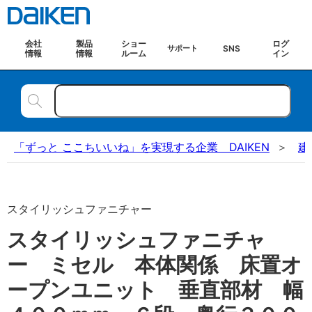
会社
製品
ショー
ログ
SNS
サポート
情報
情報
ルーム
イン
「ずっと ここちいいね」を実現する企業 DAIKEN
建
スタイリッシュファニチャー
スタイリッシュファニチャ
ー ミセル 本体関係 床置オ
ープンユニット 垂直部材 幅