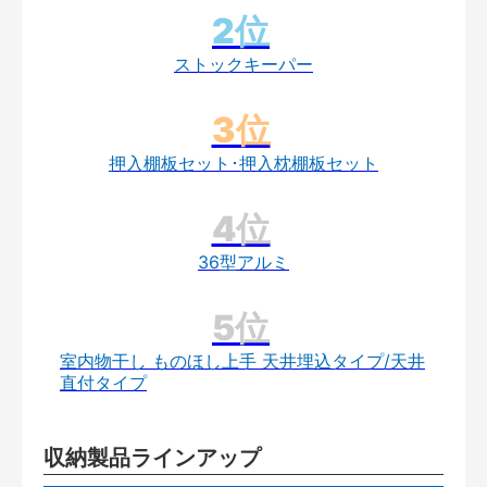
ストックキーパー
押入棚板セット･押入枕棚板セット
36型アルミ
室内物干し ものほし上手 天井埋込タイプ/天井
直付タイプ
収納製品ラインアップ