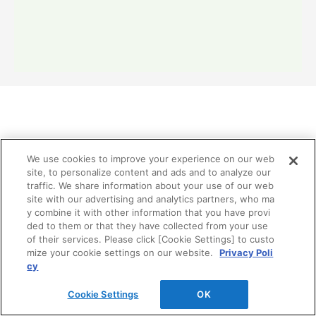
リフォーム分野業務提携関連
We use cookies to improve your experience on our web
site, to personalize content and ads and to analyze our
traffic. We share information about your use of our web
TOTO、DAIKEN、YKK APの3社はお客様の暮らしの価
site with our advertising and analytics partners, who ma
値向上を目指して、リモデル分野で2002年から業務提携
y combine it with other information that you have provi
しています。
ded to them or that they have collected from your use
of their services. Please click [Cookie Settings] to custo
mize your cookie settings on our website.
Privacy Poli
cy
Cookie Settings
OK