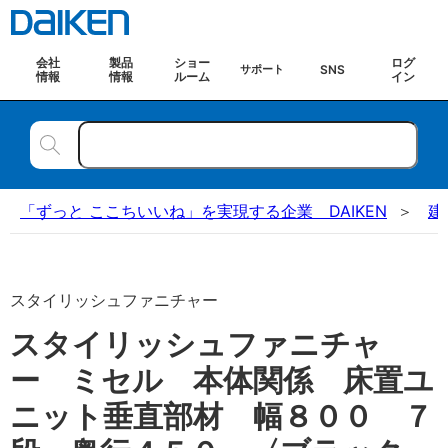
会社
製品
ショー
ログ
SNS
サポート
情報
情報
ルーム
イン
「ずっと ここちいいね」を実現する企業 DAIKEN
建
スタイリッシュファニチャー
スタイリッシュファニチャ
ー ミセル 本体関係 床置ユ
ニット垂直部材 幅８００ ７