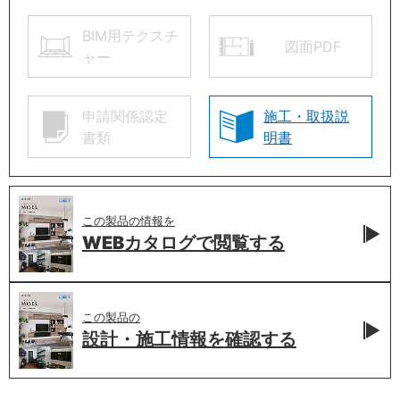
BIM用テクスチ
図面PDF
ャー
申請関係認定
施工・取扱説
書類
明書
この製品の情報を
WEBカタログで
閲覧する
この製品の
設計・施工情報を
確認する