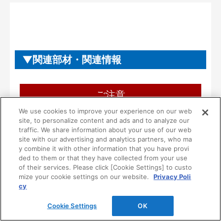
関連部材・関連情報
ご注意
We use cookies to improve your experience on our web
ご使用にあたり、ご注意・ご理解いただき
site, to personalize content and ads and to analyze our
たいこと
traffic. We share information about your use of our web
site with our advertising and analytics partners, who ma
y combine it with other information that you have provi
■本製品は一般住宅用として設計されています。
ded to them or that they have collected from your use
病院等の不特定多数の方が使用される場所には使
of their services. Please click [Cookie Settings] to custo
用しないでください。
mize your cookie settings on our website.
Privacy Poli
cy
■一般家庭用品を収納する製品です。ただし、次の
ような危険な物は収納しないでください。
Cookie Settings
OK
１）油やシンナーなどの可燃物や薬品