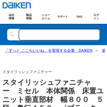
会社
製品
ショー
ログ
SNS
サポート
情報
情報
ルーム
イン
「ずっと ここちいいね」を実現する企業 DAIKEN
建
スタイリッシュファニチャー
スタイリッシュファニチャ
ー ミセル 本体関係 床置ユ
ニット垂直部材 幅８００ ５