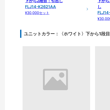
下から2段目：引出し
下から
FLJ14-K2621AA
し
FLJ14
¥30,000セット
¥30,0
ユニットカラー：〈ホワイト〉下から1段