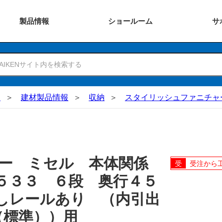
製品
情報
ショー
ルーム
サ
N
建材製品情報
収納
スタイリッシュファニチャ
ャー ミセル 本体関係
受注から
５３３ ６段 奥行４５
しレールあり （内引出
（標準））用