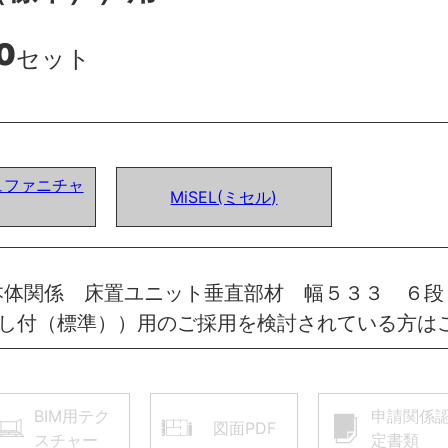
0
セット
ュファニチャ
MiSEL(ミセル)
本体関係 床置ユニット垂直部材 幅５３３ ６段
出し付（標準））用のご採用を検討されている方は
BIM用テク
申請関係
図面PDF
スチャー
定書類