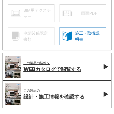
BIM用テクスチ
図面PDF
ャー
申請関係認定
施工・取扱説
書類
明書
この製品の情報を
WEBカタログで
閲覧する
この製品の
設計・施工情報を
確認する