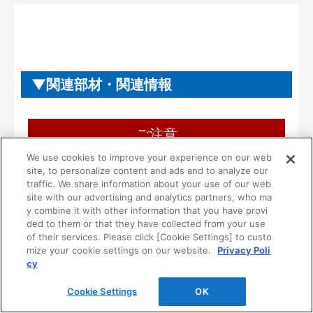
関連部材・関連情報
ご注意
We use cookies to improve your experience on our web
ご使用にあたり、ご注意・ご理解いただき
site, to personalize content and ads and to analyze our
たいこと
traffic. We share information about your use of our web
site with our advertising and analytics partners, who ma
y combine it with other information that you have provi
■本製品は一般住宅用として設計されています。
ded to them or that they have collected from your use
病院等の不特定多数の方が使用される場所には使
of their services. Please click [Cookie Settings] to custo
用しないでください。
mize your cookie settings on our website.
Privacy Poli
cy
■一般家庭用品を収納する製品です。ただし、次の
ような危険な物は収納しないでください。
Cookie Settings
OK
１）油やシンナーなどの可燃物や薬品