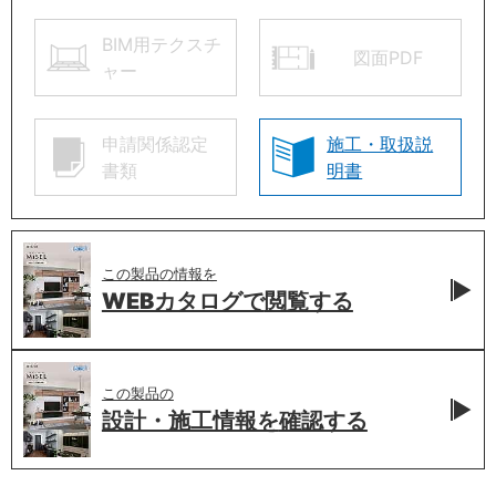
BIM用テクスチ
図面PDF
ャー
申請関係認定
施工・取扱説
書類
明書
この製品の情報を
WEBカタログで
閲覧する
この製品の
設計・施工情報を
確認する