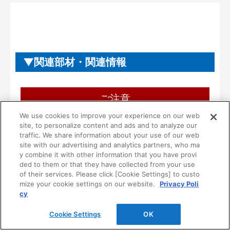
関連部材・関連情報
ご注意
We use cookies to improve your experience on our web
ご使用にあたり、ご注意・ご理解いただき
site, to personalize content and ads and to analyze our
たいこと
traffic. We share information about your use of our web
site with our advertising and analytics partners, who ma
y combine it with other information that you have provi
■本製品は一般住宅用として設計されています。
ded to them or that they have collected from your use
病院等の不特定多数の方が使用される場所には使
of their services. Please click [Cookie Settings] to custo
用しないでください。
mize your cookie settings on our website.
Privacy Poli
cy
■一般家庭用品を収納する製品です。ただし、次の
ような危険な物は収納しないでください。
Cookie Settings
OK
１）油やシンナーなどの可燃物や薬品