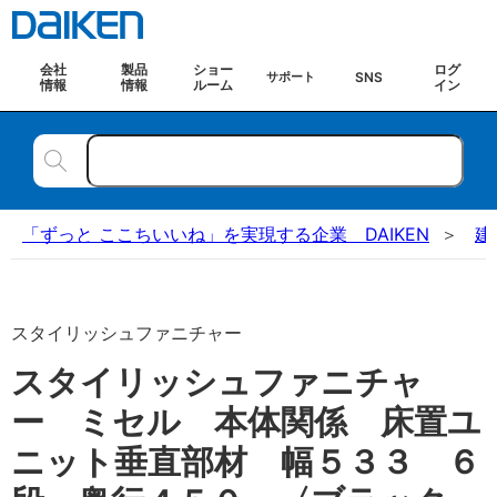
会社
製品
ショー
ログ
SNS
サポート
情報
情報
ルーム
イン
「ずっと ここちいいね」を実現する企業 DAIKEN
建
スタイリッシュファニチャー
スタイリッシュファニチャ
ー ミセル 本体関係 床置ユ
ニット垂直部材 幅５３３ ６