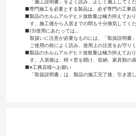
「施工説明書」をよく読み、正しく施工してく
■専門施工を必要とする製品は、必ず専門の工事
■製品のホルムアルデヒド放散量は極力抑えてお
す。施工後から入居までの間も十分換気してく
■(3)使用にあたっては…
取扱いに注意が必要なものには、「取扱説明書
ご使用の前によく読み、使用上の注意をお守り
■製品のホルムアルデヒド放散量は極力抑えてお
す。入居後は、時々窓を開け、収納、家具類の
■※工務店様へお願い
「取扱説明書」は、製品の施工完了後、引き渡