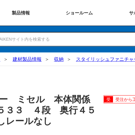
製品
情報
ショー
ルーム
サ
N
建材製品情報
収納
スタイリッシュファニチャ
ャー ミセル 本体関係
受注から
５３３ ４段 奥行４５
しレールなし