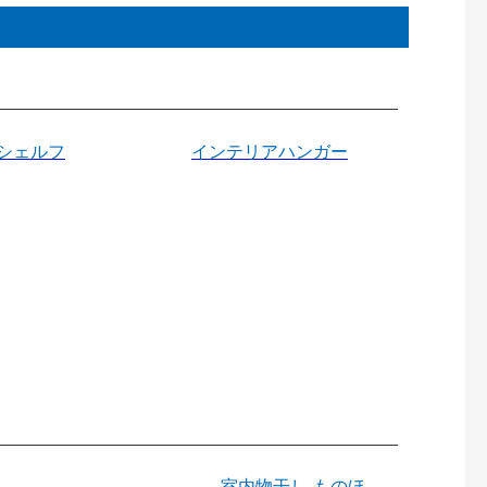
シェルフ
インテリアハンガー
室内物干し ものほ