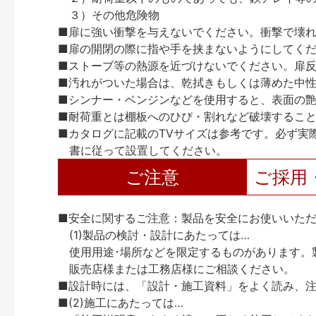
３）その他危険物
■扉に強い衝撃を与えないでください。衝撃で壊
■扉の開閉の際に指や手を挟まないようにしてく
■ストーブ等の熱源を近づけないでください。扉
■汚れがついた場合は、乾拭きもしくは薄めた中
■シンナー・ベンジンなどを使用すると、表面の
■耐荷重とは棚板へのひび・割れなど破壊するこ
■カタログに記載のTVサイズは参考です。必ず実
書に従って設置してください。
ご注意
ご採用
■安全に関するご注意：製品を安全にお使いいた
(1)製品の検討・設計にあたっては…
使用用途･場所などを限定するものがあります。
販売店様または工務店様にご相談ください。
■設計時には、「設計・施工資料」をよく読み、
■(2)施工にあたっては…