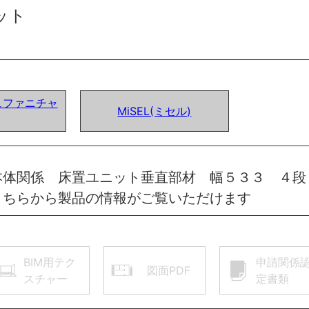
ット
ュファニチャ
MiSEL(ミセル)
本体関係 床置ユニット垂直部材 幅５３３ ４段
こちらから製品の情報がご覧いただけます
BIM用テク
申請関係
図面PDF
スチャー
定書類