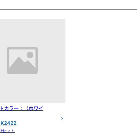
トカラー：〈ホワイ
-K2422
00セット