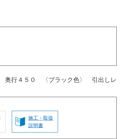
 奥行４５０ 〈ブラック色〉 引出しレ
認
施工・取扱
説明書