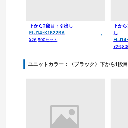
下から2段目：引出し
下から
FLJ14-K1622BA
し
FLJ14
¥26,800セット
¥26,8
ユニットカラー：〈ブラック〉下から1段