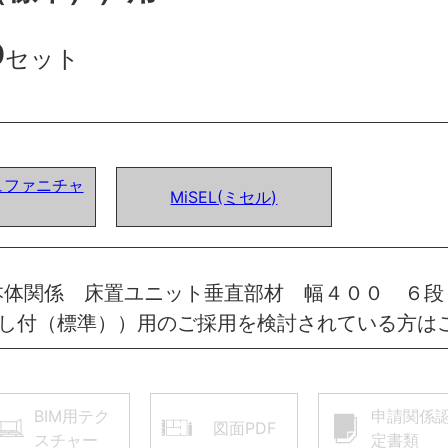
0
セット
ュファニチャ
MiSEL(ミセル)
本体関係 床置ユニット垂直部材 幅４００ ６段
出し付（標準））用のご採用を検討されている方は
BIM用テク
申請関係
図面PDF
スチャー
定書類