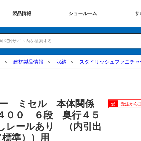
製品
情報
ショー
ルーム
サ
N
建材製品情報
収納
スタイリッシュファニチャ
ャー ミセル 本体関係
受注から
４００ ６段 奥行４５
しレールあり （内引出
（標準））用