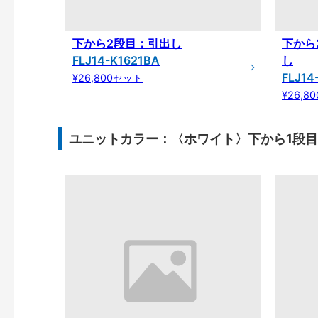
下から2段目：引出し
下から
FLJ14-K1621BA
し
FLJ14
¥26,800セット
¥26,8
ユニットカラー：〈ホワイト〉下から1段