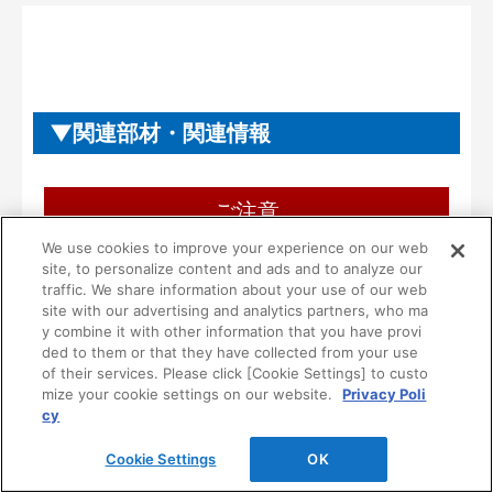
関連部材・関連情報
ご注意
We use cookies to improve your experience on our web
ご使用にあたり、ご注意・ご理解いただき
site, to personalize content and ads and to analyze our
たいこと
traffic. We share information about your use of our web
site with our advertising and analytics partners, who ma
y combine it with other information that you have provi
■本製品は一般住宅用として設計されています。
ded to them or that they have collected from your use
病院等の不特定多数の方が使用される場所には使
of their services. Please click [Cookie Settings] to custo
用しないでください。
mize your cookie settings on our website.
Privacy Poli
cy
■一般家庭用品を収納する製品です。ただし、次の
ような危険な物は収納しないでください。
Cookie Settings
OK
１）油やシンナーなどの可燃物や薬品