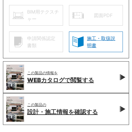
BIM用テクスチ
図面PDF
ャー
申請関係認定
施工・取扱説
書類
明書
この製品の情報を
WEBカタログで
閲覧する
この製品の
設計・施工情報を
確認する