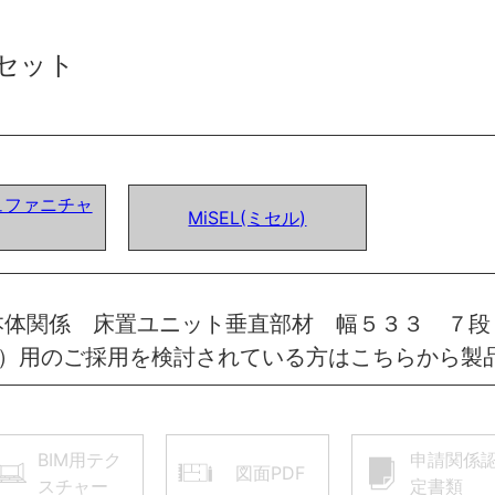
セット
ュファニチャ
MiSEL(ミセル)
本体関係 床置ユニット垂直部材 幅５３３ ７段
し）用のご採用を検討されている方はこちらから製
BIM用テク
申請関係
図面PDF
スチャー
定書類