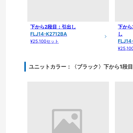
下から2段目：引出し
下から
FLJ14-K2712BA
し
FLJ14
¥25,100セット
¥25,1
ユニットカラー：〈ブラック〉下から1段