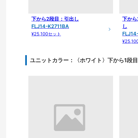
下から2段目：引出し
下から
FLJ14-K2711BA
し
FLJ14
¥25,100セット
¥25,1
ユニットカラー：〈ホワイト〉下から1段