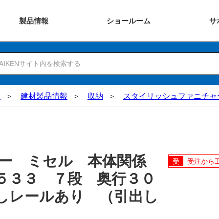
製品
情報
ショー
ルーム
サ
N
建材製品情報
収納
スタイリッシュファニチャ
ャー ミセル 本体関係
受注から
５３３ ７段 奥行３０
しレールあり （引出し